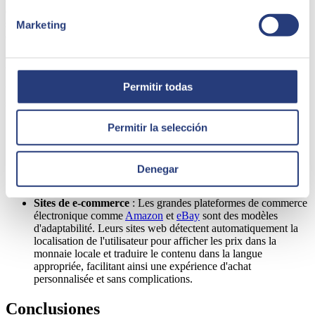
qui s'ajuste parfaitement à leurs préférences et appareils. Cette
satisfaction augmente la rétention des utilisateurs et peut transformer
Marketing
des visiteurs occasionnels en clients fidèles.
Exemples de cas d'étude réussis
Permitir todas
Voyons quelques exemples d'entreprises qui ont connu un grand
succès avec des sites web adaptatifs :
FlotasNet
: Cette plateforme de gestion de flottes a mis en
Permitir la selección
place un design adaptable qui permet aux utilisateurs
d'accéder aux informations depuis n'importe quel appareil,
lieu, et avec différentes préférences au niveau de l'utilisateur,
Denegar
optimisant ainsi la gestion et améliorant l'expérience
utilisateur.
Sites de e-commerce
: Les grandes plateformes de commerce
électronique comme
Amazon
et
eBay
sont des modèles
d'adaptabilité. Leurs sites web détectent automatiquement la
localisation de l'utilisateur pour afficher les prix dans la
monnaie locale et traduire le contenu dans la langue
appropriée, facilitant ainsi une expérience d'achat
personnalisée et sans complications.
Conclusiones