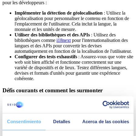
pour les développeurs :
Implémenter la détection de géolocalisation
: Utilisez la
géolocalisation pour personnaliser le contenu en fonction de
l'emplacement de l'utilisateur. Cela inclut la langue, la
monnaie et les unités de mesure.
Utiliser des bibliothèques et des APIs
: Utilisez des
bibliothèques comme
i18next
pour l'internationalisation des
langues et des APIs pour convertir les devises
automatiquement en fonction de la localisation de l'utilisateur.
Configurer des tests exhaustifs
: Assurez-vous que votre site
web soit bien affiché et fonctionne correctement sur une
variété de dispositifs et de lieux. Testez différentes langues,
devises et formats d'unités pour garantir une expérience
cohérente.
Défis courants et comment les surmonter
Créer des sites web adaptatifs peut présenter plusieurs défis. Voici
quelques problèmes courants et comment les résoudre :
Gestion des langues
: Traduire du contenu et maintenir la
Consentimiento
Detalles
Acerca de las cookies
cohérence peut être compliqué. Utilisez des outils de gestion
des traductions comme
attranslate
pour maintenir la qualité et
la mise à jour des textes.