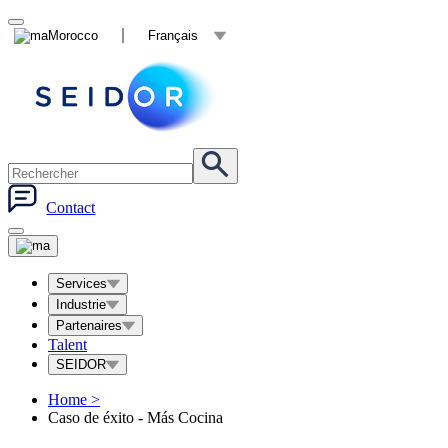
Morocco
Français
Contact
Services
Industrie
Partenaires
Talent
SEIDOR
Home
>
Caso de éxito - Más Cocina