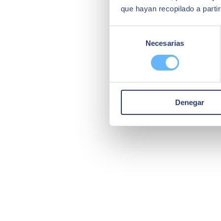
que hayan recopilado a parti
Selección
Necesarias
de
consentimiento
Denegar