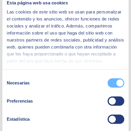
avec leurs clients:
Esta página web usa cookies
Alberto Gutiérrez, Chief Technology Officer de
Alter
Las cookies de este sitio web se usan para personalizar
Made
Pau Gil, Manager en eCommerce et Moyens de
el contenido y los anuncios, ofrecer funciones de redes
paiement de
CaixaBank
sociales y analizar el tráfico. Además, compartimos
Alejandra Lozano, Digital Marketing BP de
Affinity
información sobre el uso que haga del sitio web con
Petcare
nuestros partners de redes sociales, publicidad y análisis
Rejoignez la communauté exclusive et vivez chaque jour
web, quienes pueden combinarla con otra información
l'innovation comme une aventure.
que les haya proporcionado o que hayan recopilado a
Nous vous attendons à l'Hôtel ME (Carrer de Casp, 1-13,
partir del uso que haya hecho de sus servicios.
Barcelone) et n'oubliez pas de passer
par notre stand SEIDOR où
nous avons préparé de nombreuses surprises
!
Inscrivez-vous ici
Selección
Necesarias
de
consentimiento
Preferencias
Estadística