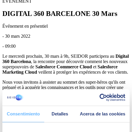
ÉVÉNEMENT
DIGITAL 360 BARCELONE 30 Mars
Événement en présentiel
- 30 mars 2022
- 09:00
Le mercredi prochain, 30 mars à 9h, SEIDOR participera au
Digital
360 Barcelona
, la rencontre pour découvrir comment les nouveaux
superpouvoirs de
Salesforce Commerce Cloud
et
Salesforce
Marketing Cloud
veillent à protéger les expériences de vos clients.
Nous vous invitons à assister au sommet des super-héros qu'ils ont
préparé et à acquérir les connaissances et les outils pour créer une
super expérience client avec l'ultrapersonnalisation comme centre de
pouvoir.
Découvrez les dernières nouveautés en Headless Commerce,
APIs, OMS, Hyperpersonnalisation, CDP, Omnicanalité &
Consentimiento
Detalles
Acerca de las cookies
Group Shopping, Fidélisation et Performance
Trouvez l'inspiration dans les exploits d'autres super-héros de
référence qui révolutionnent l'expérience d'achat et la relation