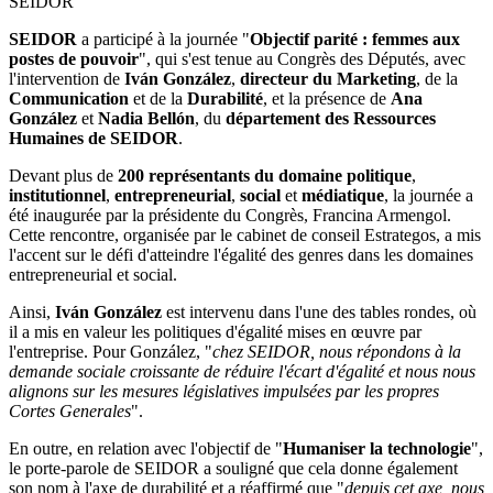
SEIDOR
SEIDOR
a participé à la journée "
Objectif parité : femmes aux
postes de pouvoir
", qui s'est tenue au Congrès des Députés, avec
l'intervention de
Iván González
,
directeur du Marketing
, de la
Communication
et de la
Durabilité
, et la présence de
Ana
González
et
Nadia Bellón
, du
département des Ressources
Humaines de SEIDOR
.
Devant plus de
200 représentants du domaine politique
,
institutionnel
,
entrepreneurial
,
social
et
médiatique
, la journée a
été inaugurée par la présidente du Congrès, Francina Armengol.
Cette rencontre, organisée par le cabinet de conseil Estrategos, a mis
l'accent sur le défi d'atteindre l'égalité des genres dans les domaines
entrepreneurial et social.
Ainsi,
Iván González
est intervenu dans l'une des tables rondes, où
il a mis en valeur les politiques d'égalité mises en œuvre par
l'entreprise. Pour González, "
chez SEIDOR, nous répondons à la
demande sociale croissante de réduire l'écart d'égalité et nous nous
alignons sur les mesures législatives impulsées par les propres
Cortes Generales
".
En outre, en relation avec l'objectif de "
Humaniser la technologie
",
le porte-parole de SEIDOR a souligné que cela donne également
son nom à l'axe de durabilité et a réaffirmé que "
depuis cet axe, nous