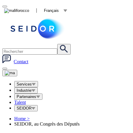
Morocco
Français
Contact
Services
Industrie
Partenaires
Talent
SEIDOR
Home
>
SEIDOR, au Congrès des Députés