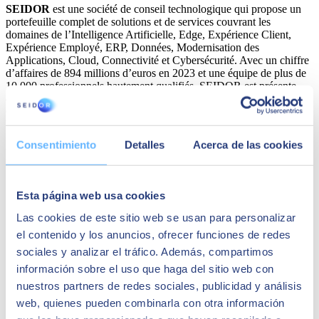
SEIDOR
est une société de conseil technologique qui propose un
portefeuille complet de solutions et de services couvrant les
domaines de l’Intelligence Artificielle, Edge, Expérience Client,
Expérience Employé, ERP, Données, Modernisation des
Applications, Cloud, Connectivité et Cybersécurité. Avec un chiffre
d’affaires de 894 millions d’euros en 2023 et une équipe de plus de
10.000 professionnels hautement qualifiés, SEIDOR est présente
dans 45 pays en Europe, Amérique latine, États-Unis, Moyen-
Orient, Afrique et Asie. La société est partenaire des principaux
leaders technologiques.
Consentimiento
Detalles
Acerca de las cookies
Peut-être que cela pourrait vous
intéresser
Esta página web usa cookies
Las cookies de este sitio web se usan para personalizar
el contenido y los anuncios, ofrecer funciones de redes
sociales y analizar el tráfico. Además, compartimos
información sobre el uso que haga del sitio web con
nuestros partners de redes sociales, publicidad y análisis
web, quienes pueden combinarla con otra información