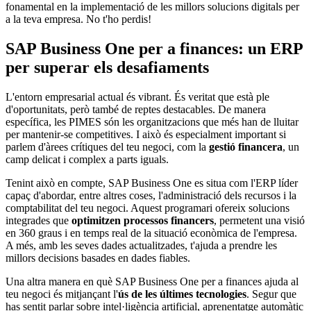
fonamental en la implementació de les millors solucions digitals per
a la teva empresa. No t'ho perdis!
SAP Business One per a finances: un ERP
per superar els desafiaments
L'entorn empresarial actual és vibrant. És veritat que està ple
d'oportunitats, però també de reptes destacables. De manera
específica, les PIMES són les organitzacions que més han de lluitar
per
mantenir-se competitives
. I això és especialment important si
parlem d'àrees crítiques del teu negoci, com la
gestió financera
, un
camp delicat i complex a parts iguals.
Tenint això en compte, SAP Business One es situa com l'ERP líder
capaç d'abordar, entre altres coses, l'administració dels recursos i la
comptabilitat del teu negoci. Aquest programari ofereix solucions
integrades que
optimitzen processos financers
, permetent una visió
en 360 graus i en temps real de la situació econòmica de l'empresa.
A més, amb les seves dades actualitzades, t'ajuda a prendre les
millors decisions basades en dades fiables.
Una altra manera en què SAP Business One per a finances ajuda al
teu negoci és mitjançant l'
ús de les últimes tecnologies
. Segur que
has sentit parlar sobre intel·ligència artificial, aprenentatge automàtic