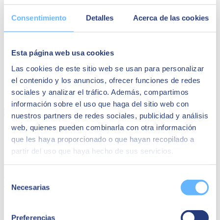
Consentimiento
Detalles
Acerca de las cookies
Esta página web usa cookies
CASOS D'ÈXIT: New line UV
Las cookies de este sitio web se usan para personalizar
el contenido y los anuncios, ofrecer funciones de redes
Així van obtenir amb SAP Business One la capacitat de mesurar la
sociales y analizar el tráfico. Además, compartimos
rendibilitat de cada projecte.
información sobre el uso que haga del sitio web con
Saber més
nuestros partners de redes sociales, publicidad y análisis
web, quienes pueden combinarla con otra información
Integració de tecnologies avançades com la IA
que les haya proporcionado o que hayan recopilado a
partir del uso que haya hecho de sus servicios.
SAP Business One incorpora tecnologies avançades com la
intel·ligència artificial per potenciar les teves operacions
financeres
. La solució també aprèn del rendiment de la teva
empresa gràcies al machine learning. De forma autònoma, és capaç
Selección
d'optimitzar processos, identificar tendències i pronosticar resultats
Necesarias
de
amb precisió.
consentimiento
Compliment normatiu simplificat
Preferencias