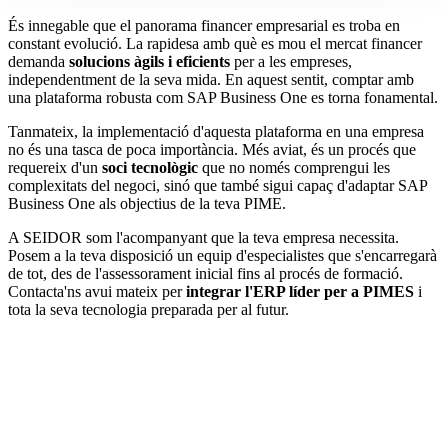
És innegable que el panorama financer empresarial es troba en
constant evolució. La rapidesa amb què es mou el mercat financer
demanda
solucions àgils i eficients
per a les empreses,
independentment de la seva mida. En aquest sentit, comptar amb
una plataforma robusta com SAP Business One es torna fonamental.
Tanmateix, la implementació d'aquesta plataforma en una empresa
no és una tasca de poca importància. Més aviat, és un procés que
requereix d'un
soci tecnològic
que no només comprengui les
complexitats del negoci, sinó que també sigui capaç d'adaptar SAP
Business One als objectius de la teva PIME.
A SEIDOR som l'acompanyant que la teva empresa necessita.
Posem a la teva disposició un equip d'especialistes que s'encarregarà
de tot, des de l'assessorament inicial fins al procés de formació.
Contacta'ns avui mateix per
integrar l'ERP líder per a PIMES
i
tota la seva tecnologia preparada per al futur.