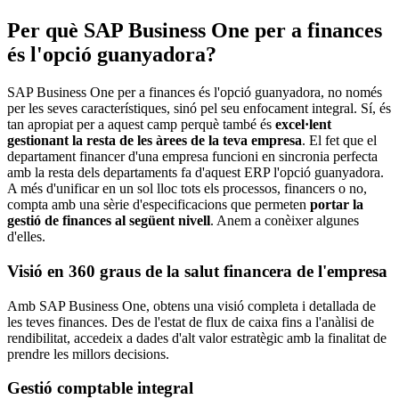
Per què SAP Business One per a finances
és l'opció guanyadora?
SAP Business One per a finances és l'opció guanyadora, no només
per les seves característiques, sinó pel seu enfocament integral. Sí, és
tan apropiat per a aquest camp perquè també és
excel·lent
gestionant la resta de les àrees de la teva empresa
. El fet que el
departament financer d'una empresa funcioni en sincronia perfecta
amb la resta dels departaments fa d'aquest ERP l'opció guanyadora.
A més d'unificar en un sol lloc tots els processos, financers o no,
compta amb una sèrie d'especificacions que permeten
portar la
gestió de finances al següent nivell
. Anem a conèixer algunes
d'elles.
Visió en 360 graus de la salut financera de l'empresa
Amb SAP Business One, obtens una visió completa i detallada de
les teves finances. Des de l'estat de flux de caixa fins a l'anàlisi de
rendibilitat, accedeix a dades d'alt valor estratègic amb la finalitat de
prendre les millors decisions.
Gestió comptable integral