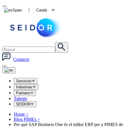
Spain
Català
Contacto
Servicios
Industrias
Partners
Talento
SEIDOR
Home
>
Blog PIMEs
>
Per què SAP Business One és el millor ERP per a PIMES de