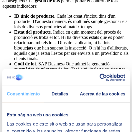
aconsegueix? La
gestió de lots
permet portar el control de tots
aquests indicadors:
ID únic de producte.
Cada lot creat s'inclou dins d'un
producte. D'aquesta manera, és molt més simple gestionar els
lots de diversos productes al mateix temps.
Estat del producte.
Indica en quin moment del procés de
producció es troba el lot. Hi ha diversos estats que es poden
relacionar amb els lots. Dins de l'aplicatiu, hi ha lots
bloquejats que han superat la inspecció. O n'hi ha d'alliberats,
aquells que ja estan llestos per ser enviats a un proveïdor o als
clients finals.
Codi de lot
. SAP Business One admet la generació
automàtica de números de lot. Tot i així, inclou una eina per
donar-los d'alta manualment.
Dates clau del producte.
El sistema de traçabilitat ERP de
SAP Business One per a PIMES inclou les dates clau per a
tots els lots, com la d'admissió, la de fabricació o la de
Consentimiento
Detalles
Acerca de las cookies
caducitat.
Camps personalitzats
. Un bon ERP ha de destacar per
adaptar-se al màxim a les necessitats de cada negoci. En SAP
Business One és possible afegir altres camps
Esta página web usa cookies
Las cookies de este sitio web se usan para personalizar
No hi ha dubte que tota aquesta informació, emmagatzemada en un
el contenido y los anuncios, ofrecer funciones de redes