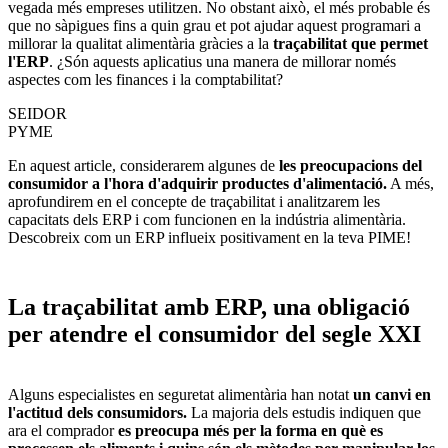
vegada més empreses utilitzen. No obstant això, el més probable és
que no sàpigues fins a quin grau et pot ajudar aquest programari a
millorar la qualitat alimentària gràcies a la
traçabilitat que permet
l'ERP
. ¿Són aquests aplicatius una manera de millorar només
aspectes com les finances i la comptabilitat?
SEIDOR
PYME
En aquest article, considerarem algunes de
les preocupacions del
consumidor a l'hora d'adquirir productes d'alimentació.
A més,
aprofundirem en el concepte de traçabilitat i analitzarem les
capacitats dels
ERP i com funcionen en la indústria alimentària
.
Descobreix com un ERP influeix positivament en la teva PIME!
La traçabilitat amb ERP, una obligació
per atendre el consumidor del segle XXI
Alguns especialistes en seguretat alimentària han notat
un canvi en
l'actitud dels consumidors.
La majoria dels estudis indiquen que
ara el comprador
es preocupa més per la forma en què es