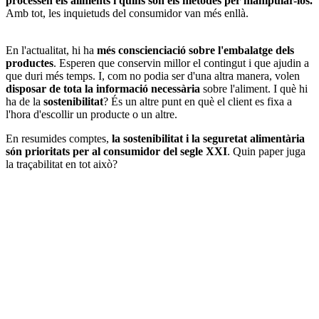
processen els aliments i quins són els mètodes per manipular-los.
Amb tot, les inquietuds del consumidor van més enllà.
En l'actualitat, hi ha
més conscienciació sobre l'embalatge dels
productes
. Esperen que conservin millor el contingut i que ajudin a
que duri més temps. I, com no podia ser d'una altra manera, volen
disposar de tota la informació necessària
sobre l'aliment. I què hi
ha de la
sostenibilitat
? És un altre punt en què el client es fixa a
l'hora d'escollir un producte o un altre.
En resumides comptes,
la sostenibilitat i la seguretat alimentària
són prioritats per al consumidor del segle XXI
. Quin paper juga
la traçabilitat en tot això?