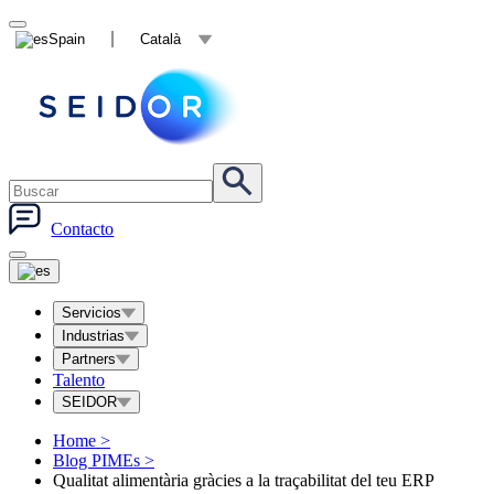
Spain
Català
Contacto
Servicios
Industrias
Partners
Talento
SEIDOR
Home
>
Blog PIMEs
>
Qualitat alimentària gràcies a la traçabilitat del teu ERP