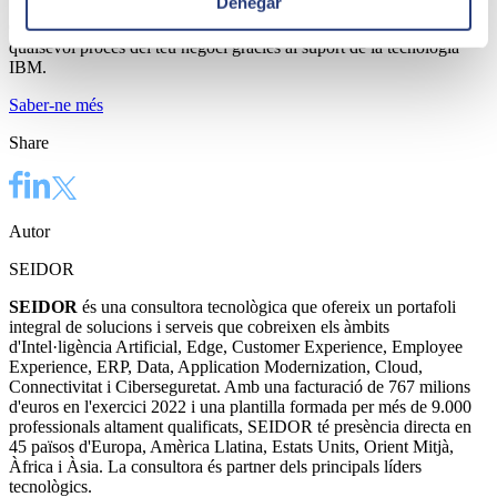
Denegar
Convertim les teves dades en informació valuosa. Optimitza
qualsevol procés del teu negoci gràcies al suport de la tecnologia
IBM.
Saber-ne més
Share
Autor
SEIDOR
SEIDOR
és una consultora tecnològica que ofereix un portafoli
integral de solucions i serveis que cobreixen els àmbits
d'Intel·ligència Artificial, Edge, Customer Experience, Employee
Experience, ERP, Data, Application Modernization, Cloud,
Connectivitat i Ciberseguretat. Amb una facturació de 767 milions
d'euros en l'exercici 2022 i una plantilla formada per més de 9.000
professionals altament qualificats, SEIDOR té presència directa en
45 països d'Europa, Amèrica Llatina, Estats Units, Orient Mitjà,
Àfrica i Àsia. La consultora és partner dels principals líders
tecnològics.