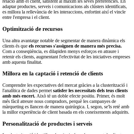
relació amb el client, satisfent al màxim les seves preferències. En
adaptar productes, serveis i comunicacions als clústers identificats,
es millora la rellevància de les interaccions, enfortint així el vincle
entre l'empresa i el client.
Optimització de recursos
Una altra avantatge notable de segmentar de manera dinàmica els
clients és que
els recursos s'assignen de manera més precisa.
Com a conseqüència, es dilapiden menys esforços en atraure i
retenir els clients, augmentant l'efectivitat de les iniciatives empreses
amb aquesta finalitat.
Millora en la captació i retenció de clients
Comprendre les expectatives del mercat gràcies a la clusterització i
l'analítica de dades permet
satisfer les necessitats dels teus clients
amb més encert.
Això té un doble efecte positiu. Primer, és molt
més fàcil atreure nous compradors, perquè les campanyes de
màrqueting es llancen de manera quirúrgica. I, segon, se'ls reté amb
la millor experiència de client basada en els coneixements adquirits.
Personalització de productes i serveis