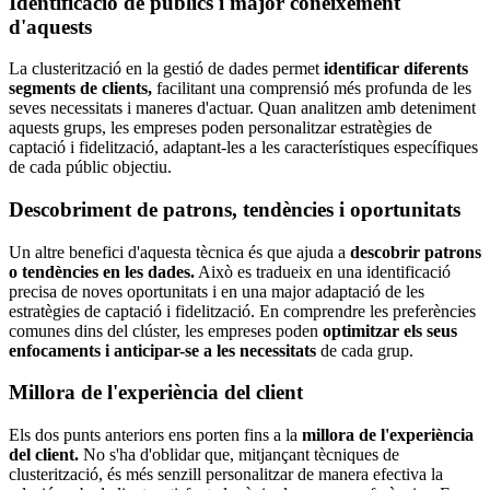
Identificació de públics i major coneixement
d'aquests
La clusterització en la gestió de dades permet
identificar diferents
segments de clients,
facilitant una comprensió més profunda de les
seves necessitats i maneres d'actuar. Quan analitzen amb deteniment
aquests grups, les empreses poden personalitzar estratègies de
captació i fidelització, adaptant-les a les característiques específiques
de cada públic objectiu.
Descobriment de patrons, tendències i oportunitats
Un altre benefici d'aquesta tècnica és que ajuda a
descobrir patrons
o tendències en les dades.
Això es tradueix en una identificació
precisa de noves oportunitats i en una major adaptació de les
estratègies de captació i fidelització. En comprendre les preferències
comunes dins del clúster, les empreses poden
optimitzar els seus
enfocaments i anticipar-se a les necessitats
de cada grup.
Millora de l'experiència del client
Els dos punts anteriors ens porten fins a la
millora de l'experiència
del client.
No s'ha d'oblidar que, mitjançant tècniques de
clusterització, és més senzill personalitzar de manera efectiva la