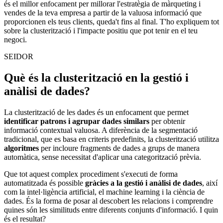
és el millor enfocament per millorar l'estratègia de màrqueting i
vendes de la teva empresa a partir de la valuosa informació que
proporcionen els teus clients, queda't fins al final. T'ho expliquem tot
sobre la clusterització i l'impacte positiu que pot tenir en el teu
negoci.
SEIDOR
Què és la clusterització en la gestió i
anàlisi de dades?
La clusterització de les dades és un enfocament que permet
identificar patrons i agrupar dades similars
per obtenir
informació contextual valuosa. A diferència de la segmentació
tradicional, que es basa en criteris predefinits, la clusterització utilitza
algoritmes
per incloure fragments de dades a grups de manera
automàtica, sense necessitat d'aplicar una categorització prèvia.
Que tot aquest complex procediment s'executi de forma
automatitzada és possible
gràcies a la gestió i
anàlisi de dades
, així
com la intel·ligència artificial
, el machine learning i la ciència de
dades. És la forma de posar al descobert les relacions i comprendre
quines són les similituds entre diferents conjunts d'informació. I quin
és el resultat?