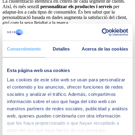
La clusterització identifica els criteris de cada segment de clients.
Així, és més senzill
personalitzar els productes i serveis
per
adaptar-los a cada tipus de consumidor. És ben sabut que la
personalització basada en dades augmenta la satisfacció del client,
així com la seva lleialtat a la marca.
Desenvolupament òptim de campanyes de
màrqueting i vendes
Consentimiento
Detalles
Acerca de las cookies
Finalment, la clusterització recolza les estratègies de màrqueting i
vendes en
identificar grups homogenis de clients.
Només així
s'aconsegueixen missatges més específics i campanyes més
efectives, optimitzant la captació i retenció de clients en dirigir-se
Esta página web usa cookies
amb precisió als segments adequats i adaptar les tàctiques comercials
Las cookies de este sitio web se usan para personalizar
en conseqüència.
el contenido y los anuncios, ofrecer funciones de redes
SEIDOR és el teu soci expert en anàlisi de
sociales y analizar el tráfico. Además, compartimos
dades
información sobre el uso que haga del sitio web con
nuestros partners de redes sociales, publicidad y análisis
La clusterització és un dels enfocaments que la teva empresa
web, quienes pueden combinarla con otra información
necessita per
treure tot el partit a la gestió i anàlisi de dades.
que les haya proporcionado o que hayan recopilado a
A SEIDOR posem a la teva disposició el nostre equip d'experts en
partir del uso que haya hecho de sus servicios.
anàlisi de dades perquè s'encarreguin de
aprofundir en les