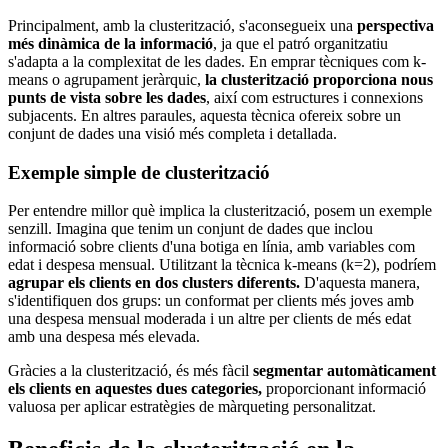
Principalment, amb la clusterització, s'aconsegueix una
perspectiva
més dinàmica de la informació
, ja que el patró organitzatiu
s'adapta a la complexitat de les dades. En emprar tècniques com k-
means o agrupament jeràrquic,
la clusterització proporciona nous
punts de vista sobre les dades
, així com estructures i connexions
subjacents. En altres paraules, aquesta tècnica ofereix sobre un
conjunt de dades una visió més completa i detallada.
Exemple simple de clusterització
Per entendre millor què implica la clusterització, posem un exemple
senzill. Imagina que tenim un conjunt de dades que inclou
informació sobre clients d'una botiga en línia, amb variables com
edat i despesa mensual. Utilitzant la tècnica k-means (k=2), podríem
agrupar els clients en dos clusters diferents.
D'aquesta manera,
s'identifiquen dos grups: un conformat per clients més joves amb
una despesa mensual moderada i un altre per clients de més edat
amb una despesa més elevada.
Gràcies a la clusterització, és més fàcil
segmentar automàticament
els clients en aquestes dues categories,
proporcionant informació
valuosa per aplicar estratègies de màrqueting personalitzat.