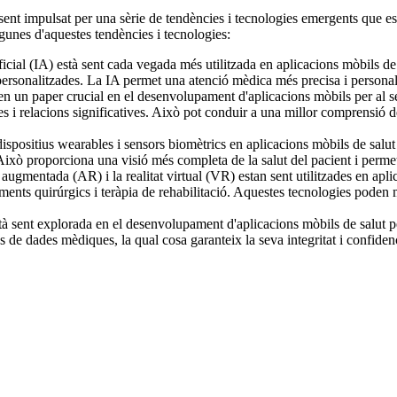
sent impulsat per una sèrie de tendències i tecnologies emergents que es
gunes d'aquestes tendències i tecnologies:
ficial (IA)
està sent cada vegada més utilitzada en aplicacions mòbils de s
rsonalitzades. La IA permet una atenció mèdica més precisa i personalitza
n un paper crucial en el desenvolupament d'aplicacions mòbils per al sec
 i relacions significatives. Això pot conduir a una millor comprensió de l
ispositius wearables i sensors biomètrics en aplicacions mòbils de salut 
son. Això proporciona una visió més completa de la salut del pacient i pe
 augmentada (AR) i la realitat virtual (VR) estan sent utilitzades en apl
ts quirúrgics i teràpia de rehabilitació. Aquestes tecnologies poden mil
 sent explorada en el desenvolupament d'aplicacions mòbils de salut per
 de dades mèdiques, la qual cosa garanteix la seva integritat i confidencia