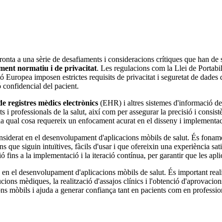
nfronta a una sèrie de desafiaments i consideracions crítiques que han d
ment normatiu i de privacitat
. Les regulacions com la Llei de Portabi
uropea imposen estrictes requisits de privacitat i seguretat de dades q
ó confidencial del pacient.
e registres mèdics electrònics
(EHR) i altres sistemes d'informació de
 i professionals de la salut, així com per assegurar la precisió i consis
ut, la qual cosa requereix un enfocament acurat en el disseny i implementa
considerat en el desenvolupament d'aplicacions mòbils de salut. És fonamen
ons que siguin intuïtives, fàcils d'usar i que ofereixin una experiència sa
ó fins a la implementació i la iteració contínua, per garantir que les apl
 en el desenvolupament d'aplicacions mòbils de salut. És important realitz
tucions mèdiques, la realització d'assajos clínics i l'obtenció d'aprovaci
ons mòbils i ajuda a generar confiança tant en pacients com en professionals