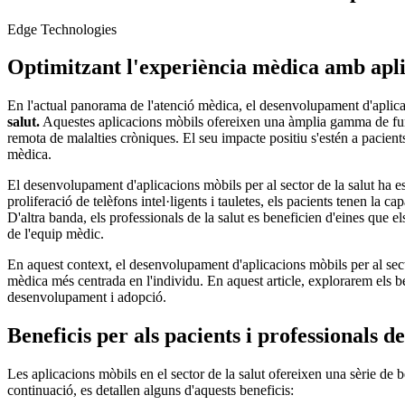
Edge Technologies
Optimitzant l'experiència mèdica amb apli
En l'actual panorama de l'atenció mèdica, el desenvolupament d'apli
salut.
Aquestes aplicacions mòbils ofereixen una àmplia gamma de funcio
remota de malalties cròniques. El seu impacte positiu s'estén a pacient
mèdica.
El desenvolupament d'aplicacions mòbils per al sector de la
salut
ha e
proliferació de telèfons intel·ligents i tauletes, els pacients tenen la 
D'altra banda, els professionals de la salut es beneficien d'eines que 
de l'equip mèdic.
En aquest context, el desenvolupament d'aplicacions mòbils per al secto
mèdica més centrada en l'individu. En aquest article, explorarem els ben
desenvolupament i adopció.
Beneficis per als pacients i professionals de
Les aplicacions mòbils en el sector de la salut ofereixen una sèrie de ben
continuació, es detallen alguns d'aquests beneficis: