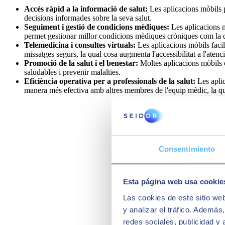
Accés ràpid a la informació de salut:
Les aplicacions mòbils p
decisions informades sobre la seva salut.
Seguiment i gestió de condicions mèdiques:
Les aplicacions 
permet gestionar millor condicions mèdiques cròniques com la di
Telemedicina i consultes virtuals:
Les aplicacions mòbils facil
missatges segurs, la qual cosa augmenta l'accessibilitat a l'aten
Promoció de la salut i el benestar:
Moltes aplicacions mòbils o
saludables i prevenir malalties.
Eficiència operativa per a professionals de la salut:
Les aplic
manera més efectiva amb altres membres de l'equip mèdic, la qual 
Consentimiento
Esta página web usa cookie
Las cookies de este sitio we
y analizar el tráfico. Ademá
redes sociales, publicidad y