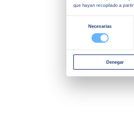
que hayan recopilado a parti
Selección
Necesarias
de
consentimiento
Denegar