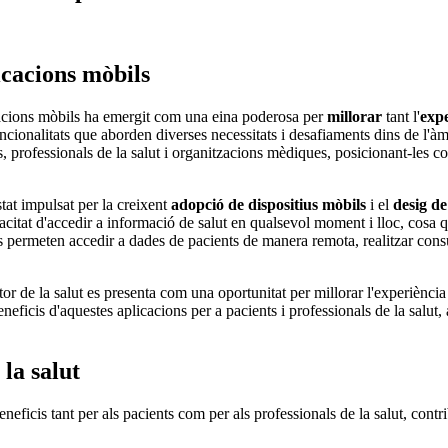
cacions mòbils
cacions mòbils ha emergit com una eina poderosa per
millorar
tant l'
expe
nalitats que aborden diverses necessitats i desafiaments dins de l'àmbit
s, professionals de la salut i organitzacions mèdiques, posicionant-les 
stat impulsat per la creixent
adopció de dispositius mòbils
i el
desig de
capacitat d'accedir a informació de salut en qualsevol moment i lloc, cosa
els permeten accedir a dades de pacients de manera remota, realitzar con
r de la salut es presenta com una oportunitat per millorar l'experiència
eficis d'aquestes aplicacions per a pacients i professionals de la salut,
 la salut
eficis tant per als pacients com per als professionals de la salut, contribu