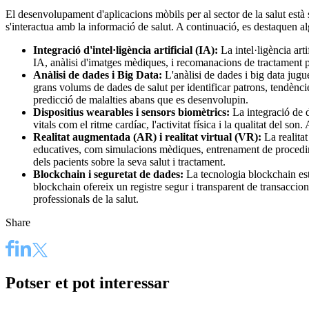
El desenvolupament d'aplicacions mòbils per al sector de la salut està 
s'interactua amb la informació de salut. A continuació, es destaquen al
Integració d'intel·ligència artificial (IA):
La
intel·ligència arti
IA, anàlisi d'imatges mèdiques, i recomanacions de tractament pe
Anàlisi de dades i Big Data:
L'anàlisi de dades i
big data
jugue
grans volums de dades de salut per identificar patrons, tendències
predicció de malalties abans que es desenvolupin.
Dispositius wearables i sensors biomètrics:
La integració de d
vitals com el ritme cardíac, l'activitat física i la qualitat del 
Realitat augmentada (AR) i realitat virtual (VR):
La realitat
educatives, com simulacions mèdiques, entrenament de procedimen
dels pacients sobre la seva salut i tractament.
Blockchain i seguretat de dades:
La tecnologia blockchain està
blockchain ofereix un registre segur i transparent de transaccions
professionals de la salut.
Share
Potser et pot interessar