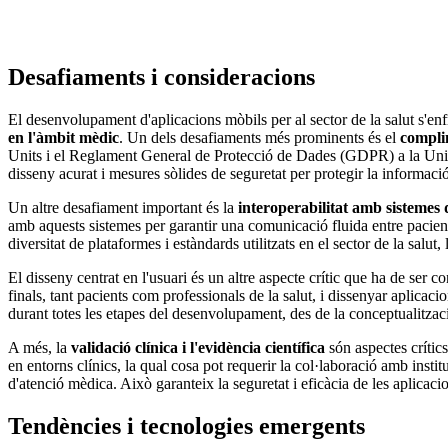
Desafiaments i consideracions
El
desenvolupament d'aplicacions mòbils
per al sector de la salut s'e
en l'àmbit mèdic
. Un dels desafiaments més prominents és el
compli
Units i el Reglament General de Protecció de Dades (GDPR) a la Unió E
disseny acurat i mesures sòlides de seguretat per protegir la informaci
Un altre desafiament important és la
interoperabilitat amb sistemes d
amb aquests sistemes per garantir una comunicació fluida entre pacients
diversitat de plataformes i estàndards utilitzats en el sector de la sal
El disseny centrat en l'usuari és un altre aspecte crític que ha de ser 
finals, tant pacients com professionals de la salut, i dissenyar aplicaci
durant totes les etapes del desenvolupament, des de la conceptualitzaci
A més, la
validació clínica i l'evidència científica
són aspectes crítics
en entorns clínics, la qual cosa pot requerir la col·laboració amb insti
d'atenció mèdica. Això garanteix la
seguretat
i eficàcia de les aplicaci
Tendències i tecnologies emergents