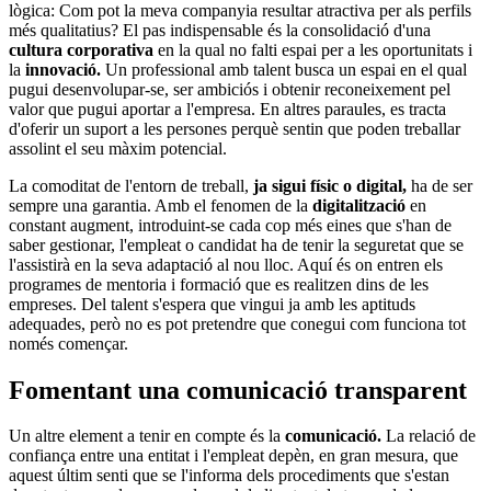
lògica: Com pot la meva companyia resultar atractiva per als perfils
més qualitatius? El pas indispensable és la consolidació d'una
cultura corporativa
en la qual no falti espai per a les oportunitats i
la
innovació.
Un professional amb talent busca un espai en el qual
pugui desenvolupar-se, ser ambiciós i obtenir reconeixement pel
valor que pugui aportar a l'empresa. En altres paraules, es tracta
d'oferir un suport a les persones perquè sentin que poden treballar
assolint el seu màxim potencial.
La comoditat de l'entorn de treball,
ja sigui físic o digital,
ha de ser
sempre una garantia. Amb el fenomen de la
digitalització
en
constant augment, introduint-se cada cop més eines que s'han de
saber gestionar, l'empleat o candidat ha de tenir la seguretat que se
l'assistirà en la seva adaptació al nou lloc. Aquí és on entren els
programes de mentoria i formació que es realitzen dins de les
empreses. Del talent s'espera que vingui ja amb les aptituds
adequades, però no es pot pretendre que conegui com funciona tot
només començar.
Fomentant una comunicació transparent
Un altre element a tenir en compte és la
comunicació.
La relació de
confiança entre una entitat i l'empleat depèn, en gran mesura, que
aquest últim senti que se l'informa dels procediments que s'estan