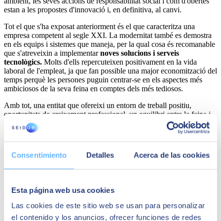
ambient, les seves accions de responsabilitat social i com d'obertes
estan a les propostes d'innovació i, en definitiva, al canvi.
Tot el que s'ha exposat anteriorment és el que caracteritza una
empresa competent al segle XXI. La modernitat també es demostra
en els equips i sistemes que maneja, per la qual cosa és recomanable
que s'atreveixin a implementar
noves solucions i serveis
tecnològics.
Molts d'ells repercuteixen positivament en la vida
laboral de l'empleat, ja que fan possible una major economització del
temps perquè les persones puguin centrar-se en els aspectes més
ambiciosos de la seva feina en comptes dels més tediosos.
Amb tot, una entitat que ofereixi un entorn de treball positiu,
oportunitats de creixement professional, un equilibri entre la feina i
la vida personal, i una cultura basada en la transparència, la
diversitat i la innovació, serà molt atractiva per al talent. En invertir
en aquestes característiques essencials, les empreses no només
atrauran els millors empleats, sinó que també crearan un entorn que
Consentimiento
Detalles
Acerca de las cookies
propiciï l'èxit a curt, mitjà i llarg termini.
Share
Esta página web usa cookies
Las cookies de este sitio web se usan para personalizar
Autor
el contenido y los anuncios, ofrecer funciones de redes