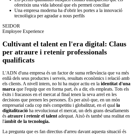
ofereixin una vida laboral que els permeti conciliar
Una empresa moderna ha d'obrir les portes a la innovació
tecnològica per agradar a nous perfils
SEIDOR
Employee Experience
Cultivant el talent en l'era digital: Claus
per atraure i retenir professionals
qualificats
L'ADN d'una empresa és un factor de suma rellevància que va més
enllà dels seus productes i serveis, resultats econòmics i relació amb
els clients. A nivell intern, no hi ha major actiu en la
identitat d'una
marca
que l'equip que en forma part, és a dir, els empleats. Tots els
èxits i fracassos en el mercat al final tenen la seva arrel en les
decisions que prenen les persones. És per això que, en un món
empresarial cada cop més competitiu i globalitzat, en el qual
la
digitalització
ha revolucionat el mercat, un dels grans desafiaments
és
atraure i retenir el talent
adequat. Això és també una realitat en
l'
àmbit de la tecnologia.
La pregunta que es fan directius d'arreu davant aquesta situació és