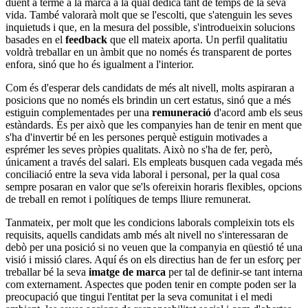
duent a terme a la marca a la qual dedica tant de temps de la seva
vida. També valorarà molt que se l'escolti, que s'atenguin les seves
inquietuds i que, en la mesura del possible, s'introdueixin solucions
basades en el
feedback
que ell mateix aporta. Un perfil qualitatiu
voldrà treballar en un àmbit que no només és transparent de portes
enfora, sinó que ho és igualment a l'interior.
Com és d'esperar dels candidats de més alt nivell, molts aspiraran a
posicions que no només els brindin un cert estatus, sinó que a més
estiguin complementades per una
remuneració
d'acord amb els seus
estàndards. És per això que les companyies han de tenir en ment que
s'ha d'invertir bé en les persones perquè estiguin motivades a
esprémer les seves pròpies qualitats. Això no s'ha de fer, però,
únicament a través del salari. Els empleats busquen cada vegada més
conciliació entre la seva vida laboral i personal, per la qual cosa
sempre posaran en valor que se'ls ofereixin horaris flexibles, opcions
de treball en remot i polítiques de temps lliure remunerat.
Tanmateix, per molt que les condicions laborals compleixin tots els
requisits, aquells candidats amb més alt nivell no s'interessaran de
debò per una posició si no veuen que la companyia en qüestió té una
visió i missió clares. Aquí és on els directius han de fer un esforç per
treballar bé la seva
imatge de marca
per tal de definir-se tant interna
com externament. Aspectes que poden tenir en compte poden ser la
preocupació que tingui l'entitat per la seva comunitat i el medi