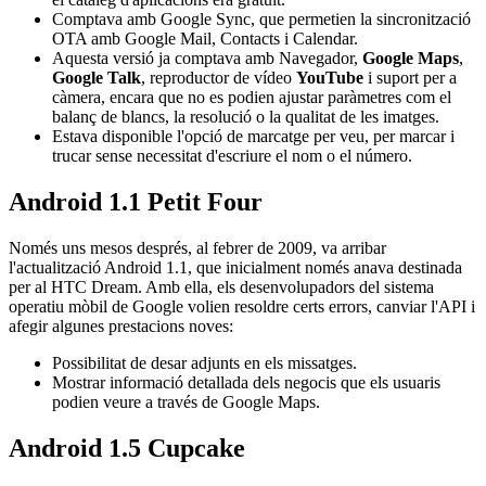
Comptava amb Google Sync, que permetien la sincronització
OTA amb Google Mail, Contacts i Calendar.
Aquesta versió ja comptava amb Navegador,
Google Maps
,
Google Talk
, reproductor de vídeo
YouTube
i suport per a
càmera, encara que no es podien ajustar paràmetres com el
balanç de blancs, la resolució o la qualitat de les imatges.
Estava disponible l'opció de marcatge per veu, per marcar i
trucar sense necessitat d'escriure el nom o el número.
Android 1.1 Petit Four
Només uns mesos després, al febrer de 2009, va arribar
l'actualització Android 1.1, que inicialment només anava destinada
per al HTC Dream. Amb ella, els desenvolupadors del sistema
operatiu mòbil de Google volien resoldre certs errors, canviar l'API i
afegir algunes prestacions noves:
Possibilitat de desar adjunts en els missatges.
Mostrar informació detallada dels negocis que els usuaris
podien veure a través de Google Maps.
Android 1.5 Cupcake