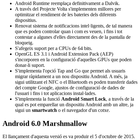
Android Runtime reemplaça definitivament a Dalvik.
A través del Projecte Volta s'implementen millores per
optimitzar el rendiment de les bateries dels diferents
dispositius.
Renovat sistema de notificacions intel·ligents, de tal manera
que es poden controlar quan i com es veuen, i fins i tot
contestar a algunes d'elles directament des de la pantalla de
bloqueig.
S'afegeix suport per a CPUs de 64 bits.
OpenGL ES 3.1 i Android Extension Pack (AEP)
s'incorporen en la configuració d'aquelles GPUs que poden
donar-li suport.
S'implementa l'opció Tap and Go que permet als usuaris
migrar ràpidament a un nou dispositiu Android. A més, ja
sigui utilitzant el NFC o el Bluetooth es poden transferir dades
del compte Google, ajustos de configuració de dades de
l'usuari i fins i tot aplicacions instal·lades.
S'implementa la funció
Android Smart Lock
, a través de la
qual es pot emparellar un dispositiu Android amb un altre, ja
sigui un
smartwatch
o el navegador d'un cotxe.
Android 6.0 Marshmallow
El llançament d'aquesta versió es va produir el 5 d'octubre de 2015.