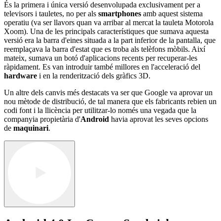
És la primera i única versió desenvolupada exclusivament per a
televisors i tauletes, no per als
smartphones
amb aquest sistema
operatiu (va ser llavors quan va arribar al mercat la tauleta Motorola
Xoom). Una de les principals característiques que sumava aquesta
versió era la barra d'eines situada a la part inferior de la pantalla, que
reemplaçava la barra d'estat que es troba als telèfons mòbils. Així
mateix, sumava un botó d'aplicacions recents per recuperar-les
ràpidament. Es van introduir també millores en l'acceleració del
hardware
i en la renderització dels gràfics 3D.
Un altre dels canvis més destacats va ser que Google va aprovar un
nou mètode de distribució, de tal manera que els fabricants rebien un
codi font i la llicència per utilitzar-lo només una vegada que la
companyia propietària d'
Android
havia aprovat les seves opcions
de
maquinari
.