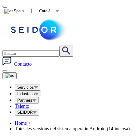
Spain
Català
Contacto
Servicios
Industrias
Partners
Talento
SEIDOR
Home
>
Totes les versions del sistema operatiu Android (14 inclosa)