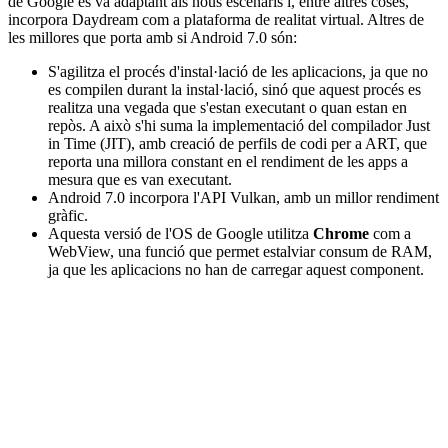
de Google es va adaptant als nous escenaris i, entre altres coses,
incorpora Daydream com a plataforma de realitat virtual. Altres de
les millores que porta amb si Android 7.0 són:
S'agilitza el procés d'instal·lació de les aplicacions, ja que no
es compilen durant la instal·lació, sinó que aquest procés es
realitza una vegada que s'estan executant o quan estan en
repòs. A això s'hi suma la implementació del compilador Just
in Time (JIT), amb creació de perfils de codi per a ART, que
reporta una millora constant en el rendiment de les apps a
mesura que es van executant.
Android 7.0 incorpora l'API Vulkan, amb un millor rendiment
gràfic.
Aquesta versió de l'OS de Google utilitza
Chrome
com a
WebView, una funció que permet estalviar consum de RAM,
ja que les aplicacions no han de carregar aquest component.