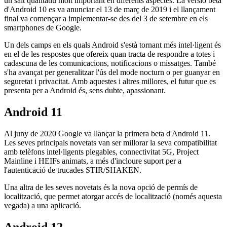
un salt qualitatiu molt important en diferents aspectes. La versió beta
d'Android 10 es va anunciar el 13 de març de 2019 i el llançament
final va començar a implementar-se des del 3 de setembre en els
smartphones de Google.
Un dels camps en els quals Android s'està tornant més intel·ligent és
en el de les respostes que ofereix quan tracta de respondre a totes i
cadascuna de les comunicacions, notificacions o missatges. També
s'ha avançat per generalitzar l'ús del mode nocturn o per guanyar en
seguretat i privacitat. Amb aquestes i altres millores, el futur que es
presenta per a Android és, sens dubte, apassionant.
Android 11
Al juny de 2020 Google va llançar la primera beta d'Android 11.
Les seves principals novetats van ser millorar la seva compatibilitat
amb telèfons intel·ligents plegables, connectivitat 5G, Project
Mainline i HEIFs animats, a més d'incloure suport per a
l'autenticació de trucades STIR/SHAKEN.
Una altra de les seves novetats és la nova opció de permís de
localització, que permet atorgar accés de localització (només aquesta
vegada) a una aplicació.
Android 12