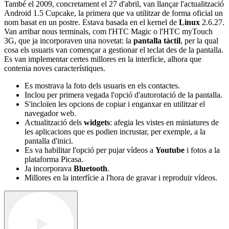
També el 2009, concretament el 27 d'abril, van llançar l'actualització
Android 1.5 Cupcake, la primera que va utilitzar de forma oficial un
nom basat en un postre. Estava basada en el kernel de
Linux
2.6.27.
Van arribar nous terminals, com l'HTC Magic o l'HTC myTouch
3G, que ja incorporaven una novetat: la
pantalla tàctil
, per la qual
cosa els usuaris van començar a gestionar el teclat des de la pantalla.
Es van implementar certes millores en la interfície, alhora que
contenia noves característiques.
Es mostrava la foto dels usuaris en els contactes.
Inclou per primera vegada l'opció d'autorotació de la pantalla.
S'incloïen les opcions de copiar i enganxar en utilitzar el
navegador web.
Actualització dels
widgets
: afegia les vistes en miniatures de
les aplicacions que es podien incrustar, per exemple, a la
pantalla d'inici.
Es va habilitar l'opció per pujar vídeos a
Youtube
i fotos a la
plataforma Picasa.
Ja incorporava
Bluetooth
.
Millores en la interfície a l'hora de gravar i reproduir vídeos.