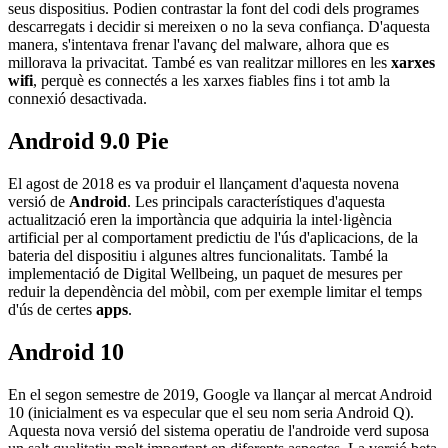
seus dispositius. Podien contrastar la font del codi dels programes
descarregats i decidir si mereixen o no la seva confiança. D'aquesta
manera, s'intentava frenar l'avanç del malware, alhora que es
millorava la privacitat. També es van realitzar millores en les
xarxes
wifi
, perquè es connectés a les xarxes fiables fins i tot amb la
connexió desactivada.
Android 9.0 Pie
El agost de 2018 es va produir el llançament d'aquesta novena
versió de
Android
. Les principals característiques d'aquesta
actualització eren la importància que adquiria la intel·ligència
artificial per al comportament predictiu de l'ús d'aplicacions, de la
bateria del dispositiu i algunes altres funcionalitats. També la
implementació de Digital Wellbeing, un paquet de mesures per
reduir la dependència del mòbil, com per exemple limitar el temps
d'ús de certes
apps
.
Android 10
En el segon semestre de 2019, Google va llançar al mercat Android
10 (inicialment es va especular que el seu nom seria Android Q).
Aquesta nova versió del sistema operatiu de l'androide verd suposa