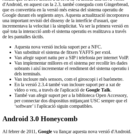
d'Android, en aquest cas la 2.3, també coneguda com Gingerbread,
que es convertiria en la versió més estesa del sistema operatiu de
Google durant els següents anys. Aquesta actualització incorporava
una important revisió del disseny de la interfície d'usuari, que
incrementava la velocitat i la simplicitat. Va ser la primera versió en
què tota la interacció amb el sistema operatiu es realitzava a través
de les pantalles tàctils.
Aquesta nova versió incloïa suport per a NFC.
Van substituir el sistema de fitxers YAFFS per ext4.
Van afegir suport natiu per a SIP i telefonia per internet VoIP.
Van implementar millores en el sistema per recollir les dades
sobrants i així incrementar el rendiment del sistema operatiu i
dels terminals.
Van incloure més sensors, com el giroscopi i el baròmetre.
En la versió 2.3.4 també van incloure suport per a xat de
vídeo o veu, a través de l'aplicació de
Google Talk
.
També van afegir suport per a la biblioteca Open Accessory,
per connectar dos dispositius mitjançant USC sempre que el
‘software’ i l'aplicació siguin compatibles.
Android 3.0 Honeycomb
Al febrer de 2011,
Google
va llançar aquesta nova versió d'Android.