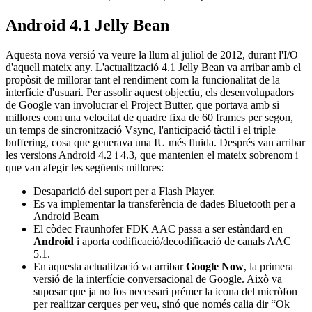
Android 4.1 Jelly Bean
Aquesta nova versió va veure la llum al juliol de 2012, durant l'I/O
d'aquell mateix any. L'actualització 4.1 Jelly Bean va arribar amb el
propòsit de millorar tant el rendiment com la funcionalitat de la
interfície d'usuari. Per assolir aquest objectiu, els desenvolupadors
de Google van involucrar el Project Butter, que portava amb si
millores com una velocitat de quadre fixa de 60 frames per segon,
un temps de sincronització Vsync, l'anticipació tàctil i el triple
buffering, cosa que generava una IU més fluida. Després van arribar
les versions Android 4.2 i 4.3, que mantenien el mateix sobrenom i
que van afegir les següents millores:
Desaparició del suport per a Flash Player.
Es va implementar la transferència de dades Bluetooth per a
Android Beam
El còdec Fraunhofer FDK AAC passa a ser estàndard en
Android
i aporta codificació/decodificació de canals AAC
5.1.
En aquesta actualització va arribar
Google Now
, la primera
versió de la interfície conversacional de Google. Això va
suposar que ja no fos necessari prémer la icona del micròfon
per realitzar cerques per veu, sinó que només calia dir “Ok