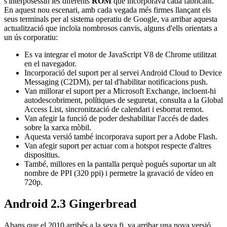
s'interposessin les diferents
ROM
que incorporava cada fabricant.
En aquest nou escenari, amb cada vegada més firmes llançant els
seus terminals per al sistema operatiu de Google, va arribar aquesta
actualització que incloïa nombrosos canvis, alguns d'ells orientats a
un ús corporatiu:
Es va integrar el motor de JavaScript V8 de Chrome utilitzat
en el navegador.
Incorporació del suport per al servei Android Cloud to Device
Messaging (C2DM), per tal d'habilitar notificacions push.
Van millorar el suport per a Microsoft Exchange, incloent-hi
autodescobriment, polítiques de seguretat, consulta a la Global
Access List, sincronització de calendari i esborrat remot.
Van afegir la funció de poder deshabilitar l'accés de dades
sobre la xarxa mòbil.
Aquesta versió també incorporava suport per a Adobe Flash.
Van afegir suport per actuar com a hotspot respecte d'altres
dispositius.
També, millores en la pantalla perquè pogués suportar un alt
nombre de PPI (320 ppi) i permetre la gravació de vídeo en
720p.
Android 2.3 Gingerbread
Abans que el 2010 arribés a la seva fi, va arribar una nova versió