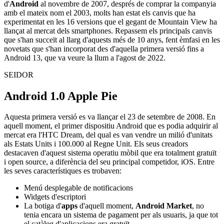
d'
Android
al novembre de 2007, després de comprar la companyia
amb el mateix nom el 2003, molts han estat els canvis que ha
experimentat en les 16 versions que el gegant de Mountain View ha
llançat al mercat dels smartphones. Repassem els principals canvis
que s'han succeït al llarg d'aquests més de 10 anys, fent èmfasi en les
novetats que s'han incorporat des d'aquella primera versió fins a
Android 13, que va veure la llum a l'agost de 2022.
SEIDOR
Android 1.0 Apple Pie
Aquesta primera versió es va llançar el 23 de setembre de 2008. En
aquell moment, el primer dispositiu Android que es podia adquirir al
mercat era l'HTC Dream, del qual es van vendre un milió d'unitats
als Estats Units i 100.000 al Regne Unit. Els seus creadors
destacaven d'aquest sistema operatiu mòbil que era totalment gratuït
i open source, a diferència del seu principal competidor, iOS. Entre
les seves característiques es trobaven:
Menú desplegable de notificacions
Widgets d'escriptori
La botiga d'
apps
d'aquell moment,
Android Market
, no
tenia encara un sistema de pagament per als usuaris, ja que tot
el catàleg d'aplicacions era gratuït.