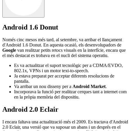
Android 1.6 Donut
Només cinc mesos més tard, al setembre, va arribar el llançament
d'Android 1.6 Donut. En aquesta ocasió, els desenvolupadors de
Google
van realitzar petits retocs visuals en la interfície, encara que
el més destacat es trobava en el nucli del sistema operatiu.
Es va actualitzar el suport tecnològic per a CDMA/EVDO,
802.1x, VPNs i un motor text-to-speech.
Ja estava preparat per acceptar diferents resolucions de
pantalla.
Va arribar un nou disseny per a
Android Market
.
Incorporava la funció per realitzar cerques tant a internet com
en la pròpia memòria del dispositiu.
Android 2.0 Eclair
I encara faltava una actualització més el 2009. Es tractava d'Android
2.0 Eclair, una versió que va suposar un abans i un després en el