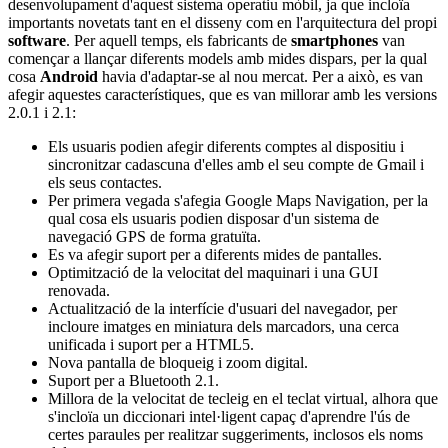
desenvolupament d'aquest sistema operatiu mòbil, ja que incloïa
importants novetats tant en el disseny com en l'arquitectura del propi
software
. Per aquell temps, els fabricants de
smartphones
van
començar a llançar diferents models amb mides dispars, per la qual
cosa
Android
havia d'adaptar-se al nou mercat. Per a això, es van
afegir aquestes característiques, que es van millorar amb les versions
2.0.1 i 2.1:
Els usuaris podien afegir diferents comptes al dispositiu i
sincronitzar cadascuna d'elles amb el seu compte de Gmail i
els seus contactes.
Per primera vegada s'afegia Google Maps Navigation, per la
qual cosa els usuaris podien disposar d'un sistema de
navegació GPS de forma gratuïta.
Es va afegir suport per a diferents mides de pantalles.
Optimització de la velocitat del maquinari i una GUI
renovada.
Actualització de la interfície d'usuari del navegador, per
incloure imatges en miniatura dels marcadors, una cerca
unificada i suport per a HTML5.
Nova pantalla de bloqueig i zoom digital.
Suport per a Bluetooth 2.1.
Millora de la velocitat de tecleig en el teclat virtual, alhora que
s'incloïa un diccionari intel·ligent capaç d'aprendre l'ús de
certes paraules per realitzar suggeriments, inclosos els noms