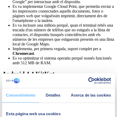
Google” per interactuar amb el dispositiu.
Es va implementar Google Cloud Print, que permetia enviar a
les impressores connectades aquells documents, fotos o
pàgines web que volguéssim imprimir, directament des de
l'smartphone o la tauleta.
Es va incloure una millora perquè, quan el terminal rebés una
trucada d'un número de telèfon que no estigués a la llista de
contactes, el dispositiu busqués coincidències amb els
números de les empreses que estiguessin presents en una llista
local de Google Maps.
Implementa, per primera vegada, suport complet per a
Chromecast
.
Es va optimitzar el sistema operatiu perquè només funcionés
amb 512 MB de RAM.
Android 4.4 KitKat
El 31 d'octubre de 2013 va arribar aquesta nova actualització del
sistema operatiu mòbil de Google, on la companyia tecnològica es
va aliar amb Nestlé per utilitzar el sobrenom d'aquesta versió. Amb
Consentimiento
Detalles
Acerca de las cookies
aquesta versió es va intentar pal·liar un dels principals problemes
d'Android: els fabricants tecnològics tenien molts problemes per
adaptar els seus dispositius a les exigències i requisits de les últimes
versions, cosa que feia que els usuaris no actualitzessin l'OS dels
Esta página web usa cookies