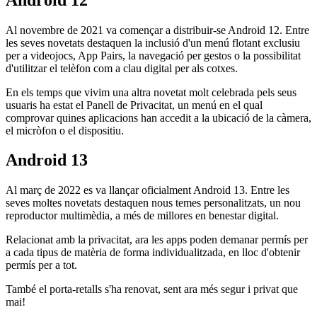
Al novembre de 2021 va començar a distribuir-se Android 12. Entre
les seves novetats destaquen la inclusió d'un menú flotant exclusiu
per a videojocs, App Pairs, la navegació per gestos o la possibilitat
d'utilitzar el telèfon com a clau digital per als cotxes.
En els temps que vivim una altra novetat molt celebrada pels seus
usuaris ha estat el Panell de Privacitat, un menú en el qual
comprovar quines aplicacions han accedit a la ubicació de la càmera,
el micròfon o el dispositiu.
Android 13
Al març de 2022 es va llançar oficialment Android 13. Entre les
seves moltes novetats destaquen nous temes personalitzats, un nou
reproductor multimèdia, a més de millores en benestar digital.
Relacionat amb la privacitat, ara les apps poden demanar permís per
a cada tipus de matèria de forma individualitzada, en lloc d'obtenir
permís per a tot.
També el porta-retalls s'ha renovat, sent ara més segur i privat que
mai!