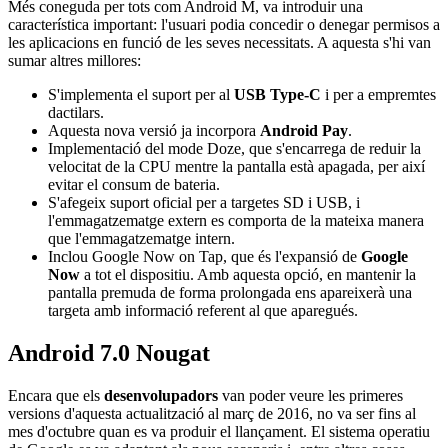
Més coneguda per tots com Android M, va introduir una
característica important: l'usuari podia concedir o denegar permisos a
les aplicacions en funció de les seves necessitats. A aquesta s'hi van
sumar altres millores:
S'implementa el suport per al
USB Type-C
i per a empremtes
dactilars.
Aquesta nova versió ja incorpora
Android Pay
.
Implementació del mode Doze, que s'encarrega de reduir la
velocitat de la CPU mentre la pantalla està apagada, per així
evitar el consum de bateria.
S'afegeix suport oficial per a targetes SD i USB, i
l'emmagatzematge extern es comporta de la mateixa manera
que l'emmagatzematge intern.
Inclou Google Now on Tap, que és l'expansió de
Google
Now
a tot el dispositiu. Amb aquesta opció, en mantenir la
pantalla premuda de forma prolongada ens apareixerà una
targeta amb informació referent al que aparegués.
Android 7.0 Nougat
Encara que els
desenvolupadors
van poder veure les primeres
versions d'aquesta actualització al març de 2016, no va ser fins al
mes d'octubre quan es va produir el llançament. El sistema operatiu