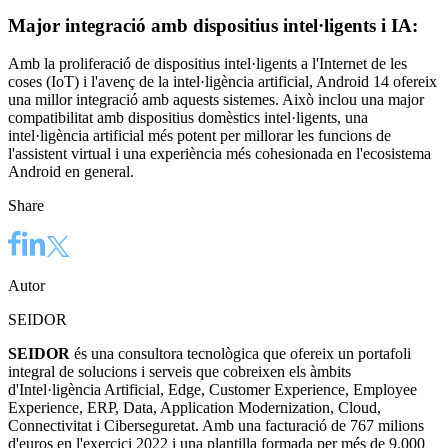
Major integració amb dispositius intel·ligents i IA:
Amb la proliferació de dispositius intel·ligents a l'Internet de les
coses (IoT) i l'avenç de la intel·ligència artificial, Android 14 ofereix
una millor integració amb aquests sistemes. Això inclou una major
compatibilitat amb dispositius domèstics intel·ligents, una
intel·ligència artificial més potent per millorar les funcions de
l'assistent virtual i una experiència més cohesionada en l'ecosistema
Android en general.
Share
Autor
SEIDOR
SEIDOR
és una consultora tecnològica que ofereix un portafoli
integral de solucions i serveis que cobreixen els àmbits
d'Intel·ligència Artificial, Edge, Customer Experience, Employee
Experience, ERP, Data, Application Modernization, Cloud,
Connectivitat i Ciberseguretat. Amb una facturació de 767 milions
d'euros en l'exercici 2022 i una plantilla formada per més de 9.000