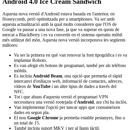
Android 4.0 Ice Cream Sandwich
Aquesta nova versió d'Android estava basada en l'anterior, en
Honeycomb, però optimitzada per a smartphones. Va ser amb
aquesta actualització amb la qual molts consideren que l'OS de
Google va passar a una nova fase, ja que va superar en quota de
mercat a BlackBerry i es va convertir en el sistema operatiu mòbil
més utilitzat del món. Aquesta nova versió incorporava les següents
millores:
Va ser la primera en què van renovar la font tipogràfica i es va
implantar Roboto.
Es van afegir els botons de programari, també per als telèfons
mòbils.
Es incloïa
Android Beam
, una opció que permetia el ràpid
intercanvi d'enllaços web, informació de contactes, adreces,
vídeos de
YouTube
i un altre tipus de dades a través del
NFC.
Tot i que abans d'aquesta versió el programari VPN
necessitava una versió rootejada d'
Android
, ara s'hi ha inclòs.
Van implementar l'opció per tancar apps que consumeixen
dades en segon pla.
El nou
Google Chrome
ja permetia establir pestanyes, fins a
un total de 15.
També incloïa suport MKV i per al llapis tàctil.