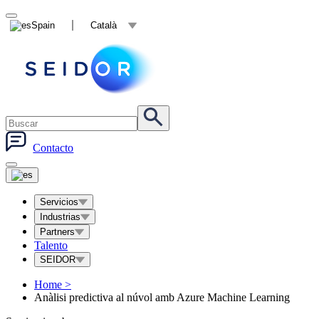
Spain
Català
Contacto
Servicios
Industrias
Partners
Talento
SEIDOR
Home
>
Anàlisi predictiva al núvol amb Azure Machine Learning