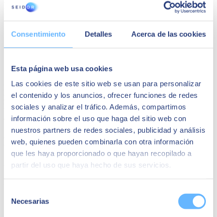
Situació actual | Aportació de les capacitats predictives |
Volum | Varietat | Velocitat
Consentimiento
Detalles
Acerca de las cookies
Aspectes bàsics i termes clau | Plataforma moderna Azure
Machine Learning
Exemples d'enfocaments pràctics | Obtenció de resultats |
Assegurar estratègies efectives
Esta página web usa cookies
Primers passos per plantejar un Roadmap
Las cookies de este sitio web se usan para personalizar
Registra't ara i capacita la teva organització per
identificar
,
el contenido y los anuncios, ofrecer funciones de redes
prioritzar
i
posar en marxa
les diferents iniciatives d'anàlisi
predictiu amb impacte en negoci.
sociales y analizar el tráfico. Además, compartimos
información sobre el uso que haga del sitio web con
T'hi esperem!
nuestros partners de redes sociales, publicidad y análisis
Ponents
web, quienes pueden combinarla con otra información
que les haya proporcionado o que hayan recopilado a
Alessandro Galleto
partir del uso que haya hecho de sus servicios.
Project Manager Microsoft en SEIDOR
Selección
Necesarias
de
consentimiento