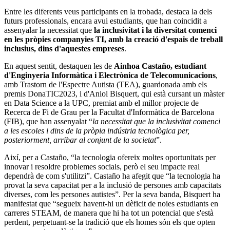
Entre les diferents veus participants en la trobada, destaca la dels
futurs professionals, encara avui estudiants, que han coincidit a
assenyalar la necessitat que
la inclusivitat i la diversitat comenci
en les pròpies companyies TI, amb la creació d'espais de treball
inclusius, dins d'aquestes empreses
.
En aquest sentit, destaquen les de
Ainhoa Castaño, estudiant
d'Enginyeria Informàtica i Electrònica de Telecomunicacions
,
amb Trastorn de l'Espectre Autista (TEA), guardonada amb els
premis DonaTIC2023, i d'Aniol Bisquert, qui està cursant un màster
en Data Science a la UPC, premiat amb el millor projecte de
Recerca de Fi de Grau per la Facultat d'Informàtica de Barcelona
(FIB), que han assenyalat “
la necessitat que la inclusivitat comenci
a les escoles i dins de la pròpia indústria tecnològica per,
posteriorment, arribar al conjunt de la societat
”.
Així, per a Castaño, “la tecnologia ofereix moltes oportunitats per
innovar i resoldre problemes socials, però el seu impacte real
dependrà de com s'utilitzi”. Castaño ha afegit que “la tecnologia ha
provat la seva capacitat per a la inclusió de persones amb capacitats
diverses, com les persones autistes”. Per la seva banda, Bisquert ha
manifestat que “segueix havent-hi un dèficit de noies estudiants en
carreres STEAM, de manera que hi ha tot un potencial que s'està
perdent, perpetuant-se la tradició que els homes són els que opten