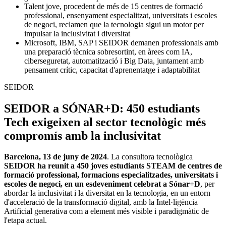
Talent jove, procedent de més de 15 centres de formació
professional, ensenyament especialitzat, universitats i escoles
de negoci, reclamen que la tecnologia sigui un motor per
impulsar la inclusivitat i diversitat
Microsoft, IBM, SAP i SEIDOR demanen professionals amb
una preparació tècnica sobresortint, en àrees com IA,
ciberseguretat, automatització i Big Data, juntament amb
pensament crític, capacitat d'aprenentatge i adaptabilitat
SEIDOR
SEIDOR a SÓNAR+D: 450 estudiants
Tech exigeixen al sector tecnològic més
compromís amb la inclusivitat
Barcelona, 13 de juny de 2024
. La consultora tecnològica
SEIDOR ha reunit a 450 joves estudiants STEAM de centres de
formació professional, formacions especialitzades, universitats i
escoles de negoci, en un esdeveniment celebrat a Sónar+D
, per
abordar la inclusivitat i la diversitat en la tecnologia, en un entorn
d'acceleració de la transformació digital, amb la Intel·ligència
Artificial generativa com a element més visible i paradigmàtic de
l'etapa actual.