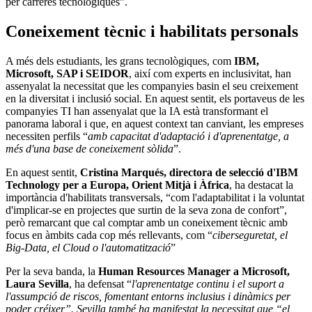
per carreres tecnològiques”.
Coneixement tècnic i habilitats personals
A més dels estudiants, les grans tecnològiques, com
IBM,
Microsoft, SAP i SEIDOR
, així com experts en inclusivitat, han
assenyalat la necessitat que les companyies basin el seu creixement
en la diversitat i inclusió social. En aquest sentit, els portaveus de les
companyies TI han assenyalat que la IA està transformant el
panorama laboral i que, en aquest context tan canviant, les empreses
necessiten perfils “
amb capacitat d'adaptació i d'aprenentatge, a
més d'una base de coneixement sòlida
”.
En aquest sentit,
Cristina Marqués, directora de selecció d'IBM
Technology per a Europa, Orient Mitjà i Àfrica
, ha destacat la
importància d'habilitats transversals, “com l'adaptabilitat i la voluntat
d'implicar-se en projectes que surtin de la seva zona de confort”,
però remarcant que cal comptar amb un coneixement tècnic amb
focus en àmbits cada cop més rellevants, com “
ciberseguretat, el
Big-Data, el Cloud o l'automatització
”
Per la seva banda, la
Human Resources Manager a Microsoft,
Laura Sevilla
, ha defensat “
l'aprenentatge continu i el suport a
l'assumpció de riscos, fomentant entorns inclusius i dinàmics per
poder créixer”. Sevilla també ha manifestat la necessitat que “el