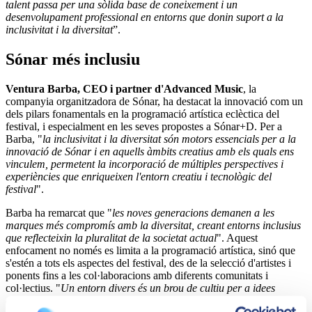
talent passa per una sòlida base de coneixement i un
desenvolupament professional en entorns que donin suport a la
inclusivitat i la diversitat
”.
Sónar més inclusiu
Ventura Barba, CEO i partner d'Advanced Music
, la
companyia organitzadora de Sónar, ha destacat la innovació com un
dels pilars fonamentals en la programació artística eclèctica del
festival, i especialment en les seves propostes a Sónar+D. Per a
Barba, "
la inclusivitat i la diversitat són motors essencials per a la
innovació de Sónar i en aquells àmbits creatius amb els quals ens
vinculem, permetent la incorporació de múltiples perspectives i
experiències que enriqueixen l'entorn creatiu i tecnològic del
festival
".
Barba ha remarcat que "
les noves generacions demanen a les
marques més compromís amb la diversitat, creant entorns inclusius
que reflecteixin la pluralitat de la societat actual
". Aquest
enfocament no només es limita a la programació artística, sinó que
s'estén a tots els aspectes del festival, des de la selecció d'artistes i
ponents fins a les col·laboracions amb diferents comunitats i
col·lectius. "
Un entorn divers és un brou de cultiu per a idees
disruptives i solucions innovadores
", ha afegit Barba.