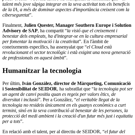
talent més jove sàpiga integrar en la seva activitat tots els beneficis
de la IA, a més de dominar aspectes d'importància creixent com la
ciberseguretat
”.
Finalment,
Julien Quester, Manager Southern Europe i Solution
Advisory de SAP
, ha compartit “
la visió que el creixement i
benestar dels empleats, ha d'integrar-se en la cultura empresarial
per fomentar la motivació i la creativitat
”. En l'àmbit de
coneixements específics, ha assenyalat que “
el Cloud està
revolucionant el sector tecnològic i està exigint una nova generació
de professionals en aquest àmbit
”.
Humanitzar la tecnologia
Per últim,
Iván González, director de Màrqueting, Comunicació
i Sostenibilitat de SEIDOR
, ha subratllat que “
la tecnologia pot ser
un agent de canvi positiu quan es regeix per valors ètics, de
diversitat i inclusió
”. Per a González, “
el veritable llegat de la
tecnologia no resideix únicament en els guanys econòmics a curt
termini, sinó en la seva contribució al benestar de les persones, la
protecció del medi ambient i la creació d'un futur més just i equitatiu
per a tots
”.
En relació amb el talent, per al directiu de SEIDOR, “
el futur del