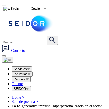
Spain
Català
Contacto
Servicios
Industrias
Partners
Talento
SEIDOR
Home
>
Sala de premsa
>
La IA generativa impulsa l'hiperpersonalització en el sector