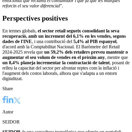
emocional que reclama el consumidor i que fa que les marques
reforcin el seu valor diferencial
”.
Perspectives positives
En termes globals,
el sector retail segueix consolidant la seva
recuperació, amb un increment del 6,1% en les vendes, segons
dades de l'INE
, i una contribució del
5,4% al PIB espanyol
,
d'acord amb la Comptabilitat Nacional. El Baròmetre del Retail
2024-2025 revela que
un 59,2% dels retailers preveu mantenir o
augmentar el seu volum de vendes en el pròxim any
, mentre que
un 8,4% planeja incrementar la contractació de talent
, posant de
relleu la capacitat del sector per afrontar reptes com la inflació i
l'augment dels costos laborals, alhora que s'adapta a un entorn
digitalitzat.
Share
Autor
SEIDOR
SEIDOR
és una consultora tecnològica que ofereix un portafoli