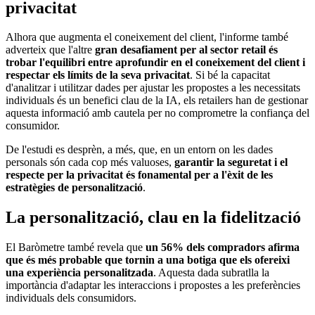
privacitat
Alhora que augmenta el coneixement del client, l'informe també
adverteix que l'altre
gran desafiament per al sector retail és
trobar l'equilibri entre aprofundir en el coneixement del client i
respectar els límits de la seva privacitat
. Si bé la capacitat
d'analitzar i utilitzar dades per ajustar les propostes a les necessitats
individuals és un benefici clau de la IA, els retailers han de gestionar
aquesta informació amb cautela per no comprometre la confiança del
consumidor.
De l'estudi es desprèn, a més, que, en un entorn on les dades
personals són cada cop més valuoses,
garantir la seguretat i el
respecte per la privacitat és fonamental per a l'èxit de les
estratègies de personalització
.
La personalització, clau en la fidelització
El Baròmetre també revela que
un 56% dels compradors afirma
que és més probable que tornin a una botiga que els ofereixi
una experiència personalitzada
. Aquesta dada subratlla la
importància d'adaptar les interaccions i propostes a les preferències
individuals dels consumidors.