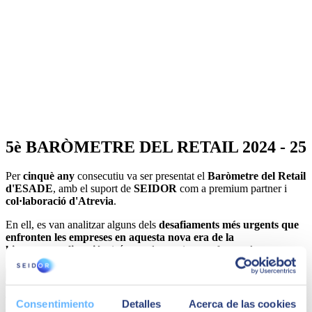
5è BARÒMETRE DEL RETAIL 2024 - 25
Per
cinquè any
consecutiu va ser presentat el
Baròmetre del Retail
d'ESADE
, amb el suport de
SEIDOR
com a premium partner i
col·laboració d'Atrevia
.
En ell, es van analitzar alguns dels
desafiaments més urgents que
enfronten les empreses en aquesta nova era de la
hiperpersonalització
, així com els canvis que afecten el sector.
Descárgate barómetro
Consentimiento
Detalles
Acerca de las cookies