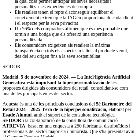
la qual cosa permet anticipar les seves necessitats i
personalitzar les experiències de compra
Els retailers tenen el repte d'aconseguir equilibrar el
coneixement extrem que la IAGen proporciona de cada client
i el respecte per la seva privacitat
Un 56% dels compradors afirmen que és més probable que
tornin a una botiga que els ofereixi una experiència
personalitzada
Els consumidors exigeixen als retailers la màxima
transparència en tots els aspectes relatius al producte venut,
des del seu origen fins a la seva sostenibilitat
SEIDOR
Madrid, 5 de novembre de 2024.
―
La Intel·ligència Artificial
Generativa està impulsant la hiperpersonalització
de les
propostes dirigides als consumidors del retail, consolidant-se com
una de les principals eines del sector.
Aquesta és una de les principals conclusions del
5è Baròmetre del
Retail 2024 – 2025
:
l'era de la hiperpersonalització
, elaborat per
Esade Alumni
, amb el suport de la consultora tecnològica
SEIDOR
i la col·laboració de la consultora de comunicació
ATREVIA
, basat en una enquesta a 250 fabricants, distribuïdors i
professionals del sector majorista i minorista. Que s'ha presentat avui
al Campus Esade a Madrid.