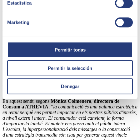
Estadística
Un altre dels punts destacats de l'estudi és la
reducció d'un 13% en
l'ús de plataformes digitals de tercers per part dels retailers
.
Marketing
Aquest descens reflecteix una estratègia dirigida a recuperar el
control total sobre l'experiència del client, evitant la intermediació de
marketplaces.
En centrar-se en els seus propis canals, els retailers aconsegueixen
Permitir todas
oferir una experiència de marca més coherent i personalitzada,
aspectes essencials en un entorn, on la hiperpersonalització és
crucial per satisfer el consumidor.
Permitir la selección
A més, aquests comerços inverteixen en el
enfortiment dels seus
propis llocs web i aplicacions mòbils
, impulsant una estratègia
omnicanal que integri de manera fluida l'experiència en línia i a la
Denegar
botiga.
En aquest sentit, segons
Mónica Colmenero
,
directora de
Consum a ATREVIA
, “
la comunicació és una palanca estratègica
en retail perquè ens permet impactar en els nostres públics d'interès,
a nivell extern i intern. El consumidor està canviant, la forma
d'impactar-lo també. El mateix ens passa amb el públic intern.
L'escolta, la hiperpersonalització dels missatges o la construcció
d'una estratègia transmedia són clau per generar aquest vincle