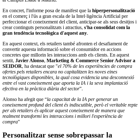
En concret, l'informe posa de manifest que la
hiperpersonalització
en el comerç i l'ús a gran escala de la Intel·ligència Artificial per
perfeccionar el coneixement del client, anticipar-se als seus desitjos i
crear continguts personalitzats i atractius,
s'ha consolidat com la
gran tendència tecnològica d'aquest any
.
En aquest context, els retailers també afronten el desafiament de
convertir aquesta informació sobre el consumidor en accions
concretes que millorin les interaccions amb els clients. En aquest
sentit,
Javier Alonso
,
Marketing & Commerce Senior Advisor a
SEIDOR
, ha destacat que "
el 70% de les experiències de compra
ofertes pels retailers encara no capitalitzen les noves eines
tecnològiques disponibles, la qual cosa evidencia una desconnexió
entre el vast coneixement que aporta la IA i la seva implantació
efectiva en la pràctica diària del sector
”.
Alonso ha afegit que “
la capacitat de la IA per generar un
coneixement profund del client és indiscutible, però el veritable repte
per als retailers és aplicar aquest coneixement de manera que
realment transformi les interaccions i millori l'experiència de
compra
"
Personalitzar sense sobrepassar la