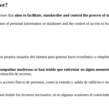
ve?
esses that
aims to facilitate, standardise and control the process of
on of personal information or databases and the control of access to bot
os propios usuarios del sistema para generar lucro económico o simpleme
as compañías modernas se han tenido que enfrentar en algún momen
torización de accesos.
ccesos físicos de personas, como la entrada y salida de edificios e inst
n tenido los recursos necesarios, ni en algunas ocasiones el conocimie