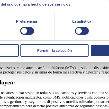
r del uso que haya hecho de sus servicios.
Preferencias
Estadística
Permitir la selección
 que permite a las empresas controlar de forma centralizada el acceso a
suarios solo necesitan recordar una contraseña para acceder a todas las a
anzadas, como autenticación multifactor (MFA), gestión de dispositivo
s proteger sus datos y sistemas de forma más efectiva y detectar y res
cluyen:
usuarios iniciar sesión en todas sus aplicaciones y servicios con una so
e autenticación multifactor, como SMS, notificaciones push, códigos 
sas gestionar y asegurar los dispositivos móviles utilizados por sus e
e comportamiento para detectar posibles amenazas de seguridad basadas 