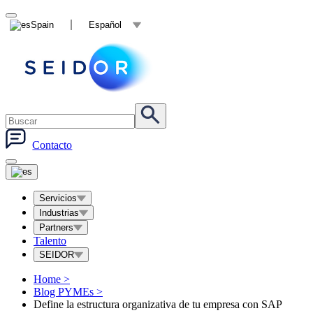
Spain
Español
Contacto
Servicios
Industrias
Partners
Talento
SEIDOR
Home
>
Blog PYMEs
>
Define la estructura organizativa de tu empresa con SAP