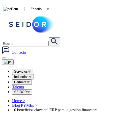
Peru
Español
Contacto
Servicios
Industrias
Partners
Talento
SEIDOR
Home
>
Blog PYMEs
>
10 beneficios clave del ERP para la gestión financiera