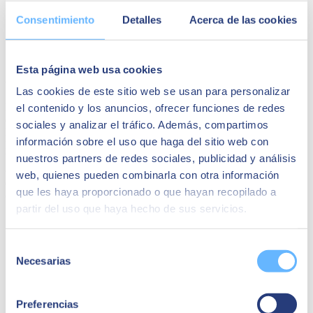
Consentimiento
Detalles
Acerca de las cookies
Esta página web usa cookies
8. Posibilidad de trabajar en distintas divisas
Las cookies de este sitio web se usan para personalizar
Las
empresas
, incluidas
PYMES
, que importen y exporten se ven,
el contenido y los anuncios, ofrecer funciones de redes
en ocasiones, necesitadas de
trabajar con divisas
. Esto supone, por
sociales y analizar el tráfico. Además, compartimos
lo tanto, que con un
ERP para gestión financiera
podrás realizar
información sobre el uso que haga del sitio web con
las
conversiones automáticamente y aplicarlas a tus facturas o
balances
, si es necesario. De esta manera, se elimina el factor de
nuestros partners de redes sociales, publicidad y análisis
confusión que, en ocasiones, se genera al trabajar con divisa
web, quienes pueden combinarla con otra información
extranjera. En definitiva, esta es una buena manera de mejorar en tu
que les haya proporcionado o que hayan recopilado a
operativa cotidiana.
partir del uso que haya hecho de sus servicios.
Selección
Necesarias
de
consentimiento
Preferencias