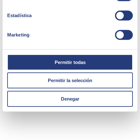
Estadística
Marketing
9. Generación instantánea de informes
La
generación instantánea de informes
es otra de las
características que puedes esperar de un ERP para gestión
Permitir todas
financiera. Puedes centrarte en un aspecto concreto, como el
balance, el estado de cuentas bancarias o un asiento y generar un
informe automáticamente, así como de otros datos que te interesen.
Permitir la selección
Además, y si lo deseas, podrás imprimirlos en formato papel. Esto es
especialmente útil si quieres disponer al momento de determinada
información.
Denegar