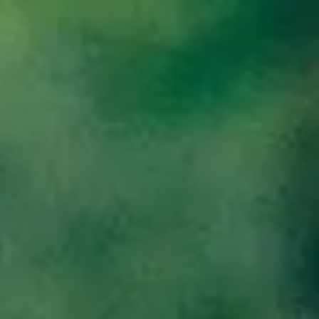
 Nuevas
Innovación en productos y
Trazabilidad avanzada, analític
procesos
control de stock
A AGROALIMENTARIA
 sector agroalimentario