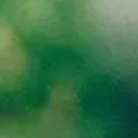
EIDOR damos respuesta a las necesidades específicas del sector agroal
EIDOR damos respuesta a las necesidades específicas del sector agroal
ro. En SEIDOR, damos cobertura a todas las necesidades fundamentales 
diciones, teniendo como eje transversal la sostenibilidad.
vación a través de desarrollos propios, soluciones paquetizadas y tecno
os de IA que ayuden a tomar decisiones y automatizar procesos.