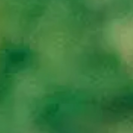
SEIDOR
Home
>
Industrias
>
Agroalimentaria
INDUSTRIA
Agroalimentaria
En un momento clave para la evolución sostenible del sector, desde S
INDUSTRIA
Agroalimentaria
En un momento clave para la evolución sostenible del sector, desde S
El sector
agroalimentario
es clave para conformar el mundo del futu
campo, hasta la recepción, producción, procesos comerciales y de expe
Tenemos una
amplia experiencia
dentro del sector aplicando la inno
productiva, generar la mayor cantidad de datos y apoyarnos en model
Retos del sector