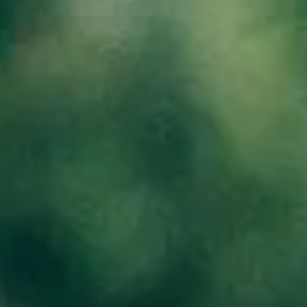
a de costes y
Atraer nuevas generaciones al sector mediante el uso
de la tecnología