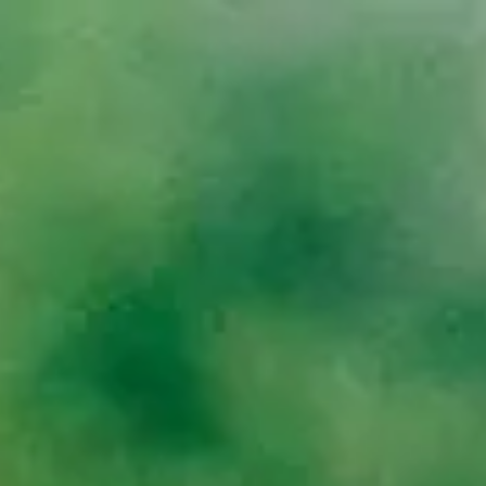
Peru
Español
Contacto
Servicios
Industrias
Partners
Talento