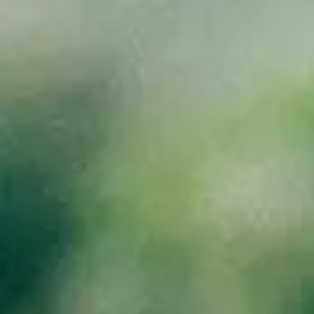
imentario.
imentario.
del negocio de las empresas agroalimentarias, desde los procesos de
logía de vanguardia para conectar todos los eslabones de la cadena