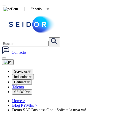
Peru
Español
Contacto
Servicios
Industrias
Partners
Talento
SEIDOR
Home
>
Blog PYMEs
>
Demo SAP Business One. ¡Solicita la tuya ya!