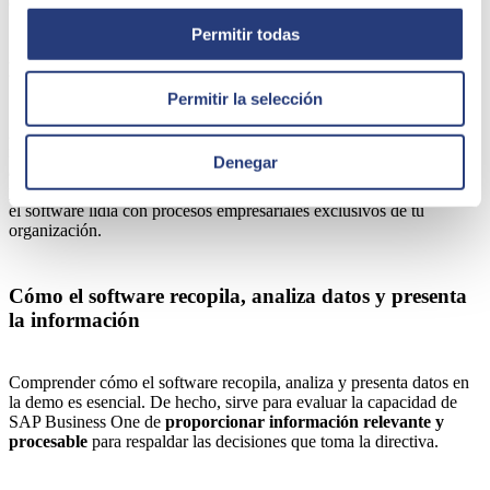
concretas y cambiantes de tu empresa.
Permitir todas
Ejemplos prácticos de procesos específicos
Permitir la selección
¿Podrá SAP Business One gestionar los procesos específicos de mi
negocio? Nosotros sabemos que este ERP es como
un traje hecho
Denegar
a medida para tu empresa
. Sin embargo, al explorar ejemplos
prácticos durante la demo te resultará más sencillo vislumbrar cómo
el software lidia con procesos empresariales exclusivos de tu
organización.
Cómo el software recopila, analiza datos y presenta
la información
Comprender cómo el software recopila, analiza y presenta datos en
la demo es esencial. De hecho, sirve para evaluar la capacidad de
SAP Business One de
proporcionar información relevante y
procesable
para respaldar las decisiones que toma la directiva.