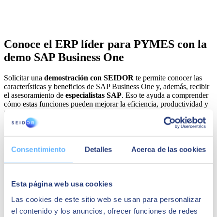
Conoce el ERP líder para PYMES con la
demo SAP Business One
Solicitar una
demostración con SEIDOR
te permite conocer las
características y beneficios de SAP Business One y, además, recibir
el asesoramiento de
especialistas SAP
. Eso te ayuda a comprender
cómo estas funciones pueden mejorar la eficiencia, productividad y
toma de decisiones dentro de tu empresa.
A continuación, te mostramos algunos
aspectos que podrás
explorar
al solicitar acceso a la plataforma y por qué es importante
descubrir estas funcionalidades dentro del ERP.
Consentimiento
Detalles
Acerca de las cookies
Las principales características y beneficios de SAP
Business One
Esta página web usa cookies
Las cookies de este sitio web se usan para personalizar
Lo primero que vas a obtener al
iniciar la demo de SAP Business
el contenido y los anuncios, ofrecer funciones de redes
One
es una visión global de sus características. Te aseguramos que