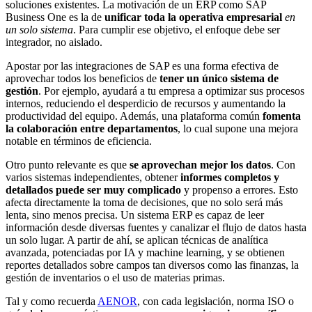
soluciones existentes. La motivación de un ERP como SAP
Business One es la de
unificar toda la operativa empresarial
en
un solo sistema
. Para cumplir ese objetivo, el enfoque debe ser
integrador, no aislado.
Apostar por las integraciones de SAP es una forma efectiva de
aprovechar todos los beneficios de
tener un único sistema de
gestión
. Por ejemplo, ayudará a tu empresa a optimizar sus procesos
internos, reduciendo el desperdicio de recursos y aumentando la
productividad del equipo. Además, una plataforma común
fomenta
la colaboración entre departamentos
, lo cual supone una mejora
notable en términos de eficiencia.
Otro punto relevante es que
se aprovechan mejor los datos
. Con
varios sistemas independientes, obtener
informes completos y
detallados puede ser muy complicado
y propenso a errores. Esto
afecta directamente la toma de decisiones, que no solo será más
lenta, sino menos precisa. Un sistema ERP es capaz de leer
información desde diversas fuentes y canalizar el flujo de datos hasta
un solo lugar. A partir de ahí, se aplican técnicas de analítica
avanzada, potenciadas por IA y machine learning, y se obtienen
reportes detallados sobre campos tan diversos como las finanzas, la
gestión de inventarios o el uso de materias primas.
Tal y como recuerda
AENOR
, con cada legislación, norma ISO o