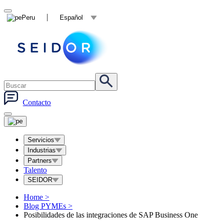
Peru
Español
Contacto
Servicios
Industrias
Partners
Talento
SEIDOR
Home
>
Blog PYMEs
>
Posibilidades de las integraciones de SAP Business One