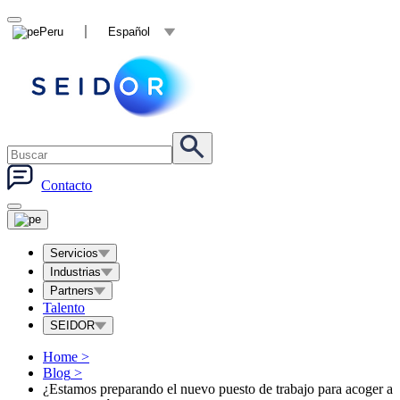
Peru
Español
Contacto
Servicios
Industrias
Partners
Talento
SEIDOR
Home
>
Blog
>
¿Estamos preparando el nuevo puesto de trabajo para acoger a