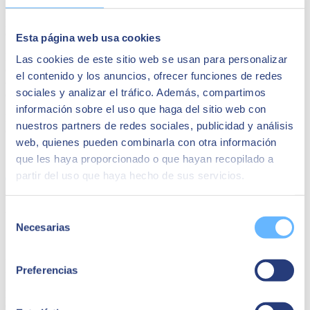
reciente en el que explicamos el concepto de
employee experience
y
profundiza en sus factores clave para su influencia positiva en las
corporaciones.
Esta página web usa cookies
Precisamente desde SEIDOR ponemos a disposición de las
Las cookies de este sitio web se usan para personalizar
organizaciones el impulso de la EX con nuestros servicios de
el contenido y los anuncios, ofrecer funciones de redes
consultoría. Con proyectos totalmente focalizados en productividad,
sociales y analizar el tráfico. Además, compartimos
colaboración, flexibilidad, movilidad… y también seguridad.
información sobre el uso que haga del sitio web con
El joven talento es un bien muy preciado, lamentablemente, bastante
nuestros partners de redes sociales, publicidad y análisis
escaso y la tecnología puede ayudarnos.
web, quienes pueden combinarla con otra información
Share
que les haya proporcionado o que hayan recopilado a
partir del uso que haya hecho de sus servicios.
Autor
Selección
Necesarias
de
SEIDOR
consentimiento
SEIDOR
es una consultora tecnológica que ofrece un portafolio
integral de soluciones y servicios que cubren los ámbitos de
Preferencias
Inteligencia Artificial, Edge, Customer Experience, Employee
Experience, ERP, Data, Application Modernization, Cloud,
Conectividad y Ciberseguridad. Con una facturación de 894