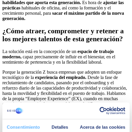
habilidades que aporta esta generación.
Es hora de
ajustar las
prácticas
habituales de oficina, así como la formación y el
crecimiento personal, para
sacar el máximo partido de la nueva
generación.
¿Cómo atraer, comprometer y retener a
los mejores talentos de esta generación?
La solución está en la concepción de un
espacio de trabajo
moderno,
capaz precisamente de influir en el bienestar, en el
sentimiento de pertenencia y en la flexibilidad laboral.
Porque la generación Z busca empresas que adopten un enfoque
tecnológico de la
experiencia del empleado.
Desde la fase de
reclutamiento de candidatos, pasando por el onboarding y el
refuerzo diario de las capacidades de productividad y colaboración,
hasta la movilidad y flexibilidad en el puesto de trabajo. Hablamos
de la propia “Employee Experience” (EX), cuando en muchas
organizaciones casi solo se pone el foco en la “Customer
Experience”. ¿Y qué pasa con la experiencia del empleado? Se trata
de un conjunto de aspectos que incluye experiencias e interacciones,
cuyo enfoque debe ser impulsado desde la dirección de las empresas
y que implica necesariamente, tanto al departamento de Recursos
Consentimiento
Detalles
Acerca de las cookies
Humanos, como al de IT. Te recomiendo la lectura de un artículo