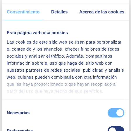
Presales Manager en SEIDOR
Consentimiento
Detalles
Acerca de las cookies
Con más de 25 años en el sector de consultoria IT, ejerciendo
funciones de gestión, venta y preventa de soluciones integradas,
cuenta con experiencia en diversas soluciones de mercado.
Esta página web usa cookies
Desde hace mas de 4 años es el Responsable de Preventa para
soluciones ERP S/4HANA y ByDesign en Seidor.
Las cookies de este sitio web se usan para personalizar
el contenido y los anuncios, ofrecer funciones de redes
Quizá te puede interesar
sociales y analizar el tráfico. Además, compartimos
información sobre el uso que haga del sitio web con
nuestros partners de redes sociales, publicidad y análisis
web, quienes pueden combinarla con otra información
que les haya proporcionado o que hayan recopilado a
partir del uso que haya hecho de sus servicios.
Selección
Necesarias
de
consentimiento
Preferencias