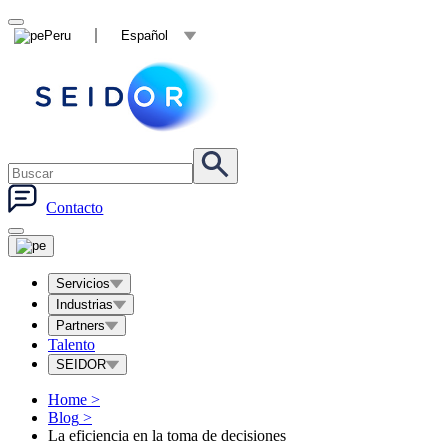
Peru
Español
Contacto
Servicios
Industrias
Partners
Talento
SEIDOR
Home
>
Blog
>
La eficiencia en la toma de decisiones