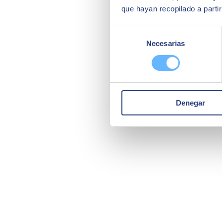
que hayan recopilado a parti
Selección
Necesarias
de
consentimiento
Denegar