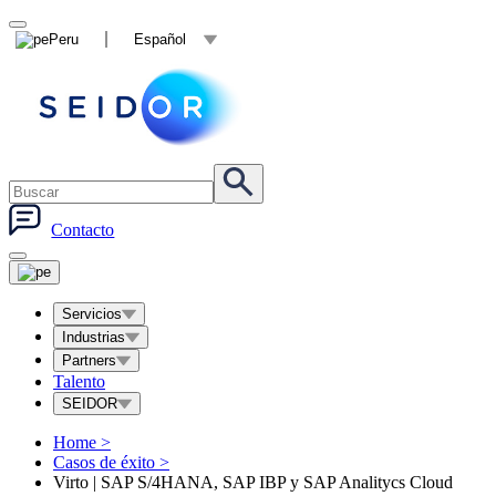
Peru
Español
Contacto
Servicios
Industrias
Partners
Talento
SEIDOR
Home
>
Casos de éxito
>
Virto | SAP S/4HANA, SAP IBP y SAP Analitycs Cloud