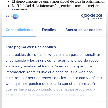
El grupo dispone de una visión global de toda la organización
La fiabilidad de la información permite la toma de mejores
decisiones
Consentimiento
Detalles
Acerca de las cookies
Esta página web usa cookies
Las cookies de este sitio web se usan para personalizar
el contenido y los anuncios, ofrecer funciones de redes
sociales y analizar el tráfico. Además, compartimos
información sobre el uso que haga del sitio web con
Alfonso Ramírez
nuestros partners de redes sociales, publicidad y análisis
web, quienes pueden combinarla con otra información
Director de sistemas y procesos del Grupo Virto
que les haya proporcionado o que hayan recopilado a
La suite de productos de SAP que hemos
partir del uso que haya hecho de sus servicios.
integrado en nuestro Grupo nos da la posibilidad
de seguir mejorando y sobre todo disponer de
una solución estratégica para apoyarnos en