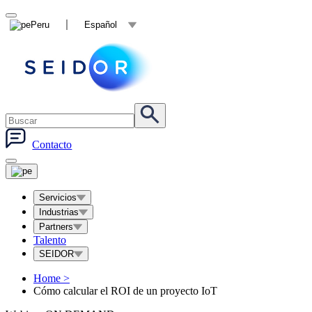
Peru
Español
Contacto
Servicios
Industrias
Partners
Talento
SEIDOR
Home
>
Cómo calcular el ROI de un proyecto IoT