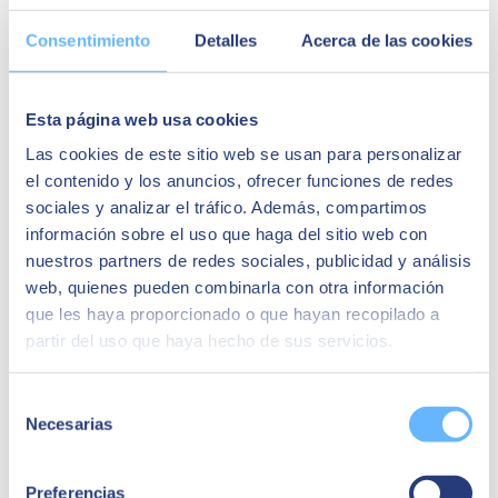
Visión estratégica de un proyecto IoT
: ¿Por qué es el
Consentimiento
Detalles
Acerca de las cookies
momento de afrontar un proyecto IoT?
Ámbitos generales de retorno de inversión de un proyecto IoT
Mejora de la eficacia operativa
Diferenciación estratégica
Esta página web usa cookies
IoT y la generación de
nuevos modelos de negocio
IoT como garantía del cumplimiento regulatorio
Las cookies de este sitio web se usan para personalizar
el contenido y los anuncios, ofrecer funciones de redes
Regístrate en el formulario
para recibir este contenido grabado que
te ayudará a valorar objetivamente los
beneficios de un proyecto
sociales y analizar el tráfico. Además, compartimos
IoT
.
información sobre el uso que haga del sitio web con
nuestros partners de redes sociales, publicidad y análisis
Ponentes:
web, quienes pueden combinarla con otra información
que les haya proporcionado o que hayan recopilado a
Carlos Polo
partir del uso que haya hecho de sus servicios.
Desarrollo de negocio Innovation & Ventures en SEIDOR
Selección
Necesarias
de
consentimiento
Preferencias