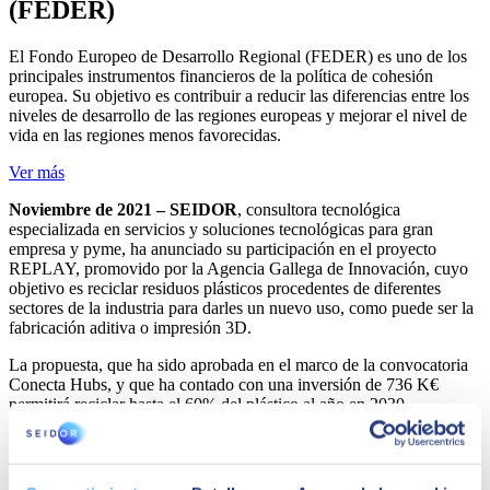
(FEDER)
El Fondo Europeo de Desarrollo Regional (FEDER) es uno de los
principales instrumentos financieros de la política de cohesión
europea. Su objetivo es contribuir a reducir las diferencias entre los
niveles de desarrollo de las regiones europeas y mejorar el nivel de
vida en las regiones menos favorecidas.
Ver más
Noviembre de 2021 – SEIDOR
, consultora tecnológica
especializada en servicios y soluciones tecnológicas para gran
empresa y pyme, ha anunciado su participación en el proyecto
REPLAY, promovido por la Agencia Gallega de Innovación, cuyo
objetivo es reciclar residuos plásticos procedentes de diferentes
sectores de la industria para darles un nuevo uso, como puede ser la
fabricación aditiva o impresión 3D.
La propuesta, que ha sido aprobada en el marco de la convocatoria
Conecta Hubs, y que ha contado con una inversión de 736 K€
permitirá reciclar hasta el 60% del plástico al año en 2030.
La iniciativa, en la que ha participado un consorcio formado por las
empresas Utingal, Enso, Moveratus, Ecoplas y SEIDOR, tiene
como fin impulsar la primera solución integral inteligente de