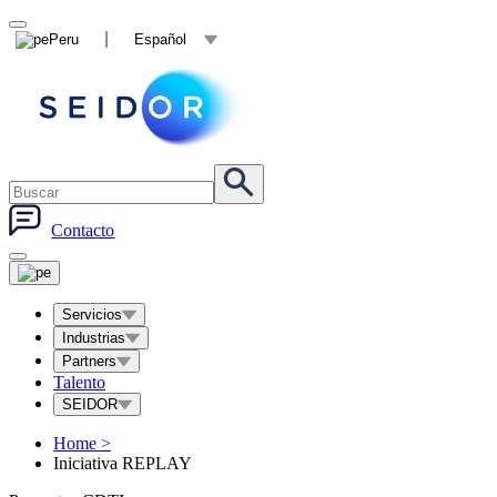
Peru
Español
Contacto
Servicios
Industrias
Partners
Talento
SEIDOR
Home
>
Iniciativa REPLAY