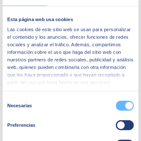
más de 10.000 profesionales altamente cualificados, SEIDOR tiene
presencia directa en 45 países de Europa, América Latina, Estados
Unidos, Oriente Medio, África y Asia. La consultora es partner de
Esta página web usa cookies
los principales líderes tecnológicos.
Las cookies de este sitio web se usan para personalizar
Quizá te puede interesar
el contenido y los anuncios, ofrecer funciones de redes
sociales y analizar el tráfico. Además, compartimos
información sobre el uso que haga del sitio web con
nuestros partners de redes sociales, publicidad y análisis
web, quienes pueden combinarla con otra información
que les haya proporcionado o que hayan recopilado a
partir del uso que haya hecho de sus servicios.
Selección
Necesarias
de
consentimiento
Preferencias
06 de octubre de 2022