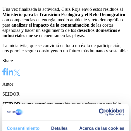
Una vez finalizada la actividad, Cruz Roja envió estos residuos al
Ministerio para la Transición Ecológica y el Reto Demográfico
con competencias en energía, medio ambiente y reto demográfico
para
analizar el impacto de la contaminación
de las costas
españolas y hacer un seguimiento de los
desechos domésticos e
industriales
que se encuentran en las playas.
La iniciativita, que se convirtió en todo un éxito de participación,
nos permite seguir construyendo un futuro más humano y sostenible.
Share
Autor
SEIDOR
SEIDOR
es una consultora tecnológica que ofrece un portafolio
integral de soluciones y servicios que cubren los ámbitos de
Inteligencia Artificial, Edge, Customer Experience, Employee
Experience, ERP, Data, Application Modernization, Cloud,
Conectividad y Ciberseguridad. Con una facturación de 894
Consentimiento
Detalles
Acerca de las cookies
millones de euros en el ejercicio 2023 y una plantilla formada por