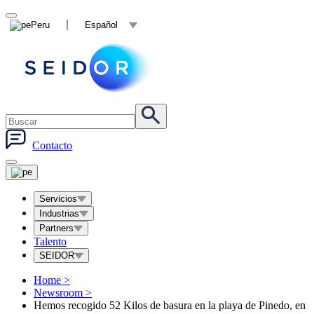
Peru
Español
Contacto
Servicios
Industrias
Partners
Talento
SEIDOR
Home
>
Newsroom
>
Hemos recogido 52 Kilos de basura en la playa de Pinedo, en