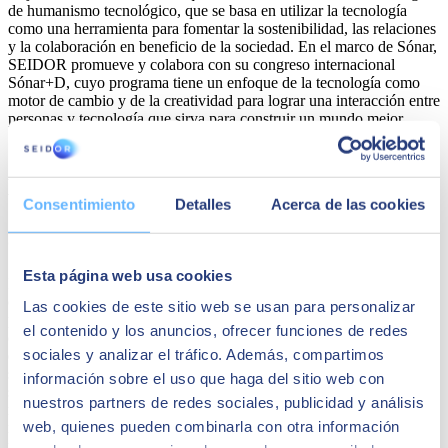
de humanismo tecnológico, que se basa en utilizar la tecnología
como una herramienta para fomentar la sostenibilidad, las relaciones
y la colaboración en beneficio de la sociedad. En el marco de Sónar,
SEIDOR promueve y colabora con su congreso internacional
Sónar+D, cuyo programa tiene un enfoque de la tecnología como
motor de cambio y de la creatividad para lograr una interacción entre
personas y tecnología que sirva para construir un mundo mejor.
En el marco de la colaboración con Sónar,
Consentimiento
Detalles
Acerca de las cookies
SEIDOR ha invitado a Kate Darling,
experta en ética robótica. ¿Porqué?
Esta página web usa cookies
Invitar a
Kate Darling
a Barcelona, en el marco del Sónar+D,
congreso que se autocalifica de “antidisciplinar” por su abordaje de
Las cookies de este sitio web se usan para personalizar
propuestas transversales sin apriorismos, es una iniciativa alineada
el contenido y los anuncios, ofrecer funciones de redes
con nuestro enfoque de humanismo tecnológico. La
ética robótica
sociales y analizar el tráfico. Además, compartimos
es una cuestión crítica en el desarrollo de soluciones tecnológicas y
se trata de una problemática relevante para SEIDOR. En este
información sobre el uso que haga del sitio web con
sentido, hay que señalar que Kate Darling es una experta en ética
nuestros partners de redes sociales, publicidad y análisis
robótica que nos brinda la oportunidad de enriquecer el debate y
web, quienes pueden combinarla con otra información
reflexionar sobre los desafíos del desarrollo de tecnologías como la
robótica o la inteligencia artificial. La colaboración de Kate Darling