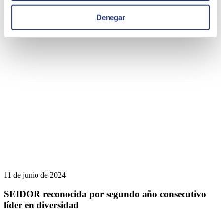
para abordar el impacto de la aceleración tecnológica y de la IA
generativa en los nuevos profesionales
Denegar
SEIDOR
11 de junio de 2024
SEIDOR reconocida por segundo año consecutivo
líder en diversidad