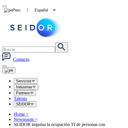
Peru
Español
Contacto
Servicios
Industrias
Partners
Talento
SEIDOR
Home
>
Newsroom
>
SEIDOR impulsa la ocupación TI de personas con