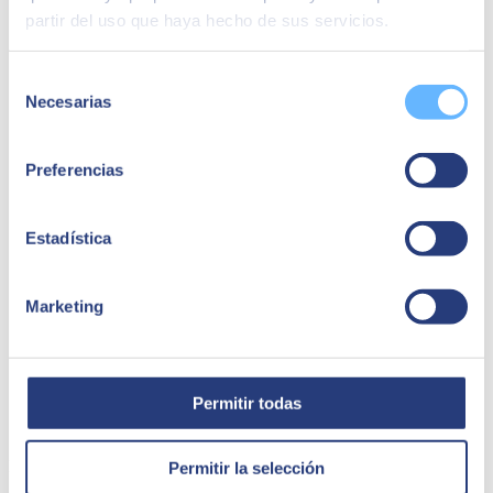
partir del uso que haya hecho de sus servicios.
Quizá te puede interesar
Selección
Necesarias
de
consentimiento
Preferencias
Estadística
Marketing
13 de junio de 2024
Permitir todas
SEIDOR impulsa talento e inclusividad, en Sónar+D
La consultora tecnológica SEIDOR reúne a 450 estudiantes
Permitir la selección
STEAM, a las grandes compañías TI y a expertos en inclusividad,