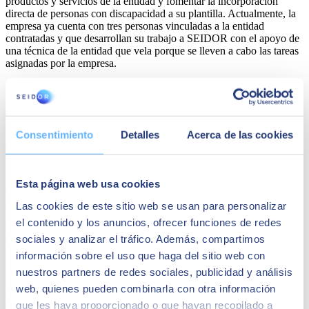
productos y servicios de la entidad y fomentar la incorporación
directa de personas con discapacidad a su plantilla. Actualmente, la
empresa ya cuenta con tres personas vinculadas a la entidad
contratadas y que desarrollan su trabajo a SEIDOR con el apoyo de
una técnica de la entidad que vela porque se lleven a cabo las tareas
asignadas por la empresa.
Share
Consentimiento
Detalles
Acerca de las cookies
Autor
SEIDOR
Esta página web usa cookies
SEIDOR
es una consultora tecnológica que ofrece un portafolio
integral de soluciones y servicios que cubren los ámbitos de
Las cookies de este sitio web se usan para personalizar
Inteligencia Artificial, Edge, Customer Experience, Employee
el contenido y los anuncios, ofrecer funciones de redes
Experience, ERP, Data, Application Modernization, Cloud,
Conectividad y Ciberseguridad. Con una facturación de 894
sociales y analizar el tráfico. Además, compartimos
millones de euros en el ejercicio 2023 y una plantilla formada por
información sobre el uso que haga del sitio web con
más de 10.000 profesionales altamente cualificados, SEIDOR tiene
nuestros partners de redes sociales, publicidad y análisis
presencia directa en 45 países de Europa, América Latina, Estados
Unidos, Oriente Medio, África y Asia. La consultora es partner de
web, quienes pueden combinarla con otra información
los principales líderes tecnológicos.
que les haya proporcionado o que hayan recopilado a