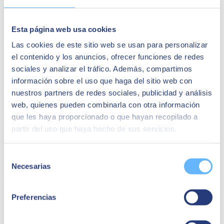
Esta página web usa cookies
Las cookies de este sitio web se usan para personalizar
el contenido y los anuncios, ofrecer funciones de redes
sociales y analizar el tráfico. Además, compartimos
información sobre el uso que haga del sitio web con
nuestros partners de redes sociales, publicidad y análisis
web, quienes pueden combinarla con otra información
que les haya proporcionado o que hayan recopilado a
El ERP Líder en PYMES de distribución
partir del uso que haya hecho de sus servicios.
En este dosier te contamos cómo SAP Business One ha aplicado las
últimas tecnologías aplicadas al negocio a su software, satisfaciendo
Selección
las necesidades actuales y futuras del sector.
Necesarias
de
Descargar Dosier
consentimiento
Preferencias