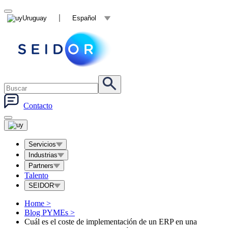
Uruguay
Español
Contacto
Servicios
Industrias
Partners
Talento
SEIDOR
Home
>
Blog PYMEs
>
Cuál es el coste de implementación de un ERP en una