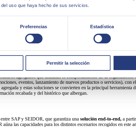
requieren de herramientas que recopilen las opiniones de los clientes en
r del uso que haya hecho de sus servicios.
 consecuentes
“Close-the-loop”
. Recolección,
análisis
y acción.
rmularios tradicionales adaptados a los distintos dispositivos, pero debe
entificar ámbitos de actuación y la predisposición del cliente. Por avan
Preferencias
Estadística
á aspectos positivos y negativos en la misma respuesta: “a pesar de que
ia positiva)”.
io
análisis predictivo
para determinar si las acciones consecuentes deben
persiguen medir, es decir, si el cliente pertenece a un segmento objeti
Permitir la selección
ncuesta para recoger múltiples dimensiones.
uadros agregados que analizan el comportamiento de la organización de 
ciones, eventos, lanzamiento de nuevos productos o servicios), con el 
agregada y estas soluciones se convierten en la principal herramienta d
rmación recabada y del histórico que albergan.
ada entre SAP y SEIDOR, que garantiza una
solución end-to-end,
a parti
aúna las capacidades para los distintos escenarios recogidos en este ar