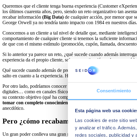
Queremos que el cliente tenga buena experiencia (Customer eXperienc
los últimos cuarenta años, pero, siendo un reto organizativo tan ase
recabar información
(
Big Data
)
de cualquier acción, por menor que sea
George Orwell ya no tendría tanto impacto con 1984 en nuestros días
Conocemos a un cliente a tal nivel de detalle que, mediante inteligenc
comportamiento de cualquier cliente si tenemos la suficiente informaci
de que con el mismo estímulo (promoción, cupón, llamada, descuento) 
Si lo anterior ya parece un reto, ¿qué sucede cuando además interrog
experiencia da el propio cliente, sobre su motivación, sobre por qué l
Qué sucede cuando además de predecir su comportamiento con análisis 
salto en cuanto a la experiencia. Hasta la fecha sabíamos que un clien
Por otro lado, podríamos conocer cómo es percibido un producto, un s
Consentimiento
digitales… como en canales físicos. Ya podemos declararnos fieles a O
su contexto objetivo (qué ha comprado antes, qué otras quejas ha puest
tomar con completo conocimiento
(e igual termina en la multitudin
anecdótico.
Esta página web usa cookie
Pero ¿cómo recabamos la información de l
Las cookies de este sitio we
y analizar el tráfico. Ademá
Un gran poder conlleva una gran responsabilidad. Para cada cliente q
redes sociales, publicidad y