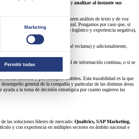
 cada punto de contacto significativo y
analizar al instante sus
n considerarse soluciones que incorporen análisis de texto y de voz
zados, nos referimos al lenguaje natural. Pongamos por caso que, si
Marketing
 el paquete ha llegado tarde (ámbito logístico y experiencia negativa),
 ser, o no, inmediatas (quién es y qué reclama) y adicionalmente,
vo no podemos abrumarle con solicitud de información continua, o si se
Permitir todas
forma histórica y por múltiples ámbitos. Esta trazabilidad es la que
desempeño general de la compañía y particular de las distintas áreas
e ayuda a la toma de decisión estratégica por cuanto sugieren las
r de las soluciones líderes de mercado:
Qualtrics, SAP Marketing,
tículo y con experiencia en múltiples sectores en ámbito nacional e