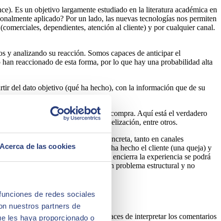
). Es un objetivo largamente estudiado en la literatura académica en
ionalmente aplicado? Por un lado, las nuevas tecnologías nos permiten
comerciales, dependientes, atención al cliente) y por cualquier canal.
los y analizando su reacción. Somos capaces de anticipar el
lo han reaccionado de esta forma, por lo que hay una probabilidad alta
rtir del dato objetivo (qué ha hecho), con la información que de su
ciona su predisposición a una nueva compra. Aquí está el verdadero
ia de compra o los programas de fidelización, entre otros.
 experiencia de una transacción concreta, tanto en canales
Acerca de las cookies
al efecto mariposa. Si tenemos qué ha hecho el cliente (una queja) y
o debe gestionarse el cliente y qué encierra la experiencia se podrá
 ese caso sí sabremos que encierra un problema estructural y no
hacemos con ello?
 funciones de redes sociales
con nuestros partners de
jército de operadores que sean capaces de interpretar los comentarios
ue les haya proporcionado o