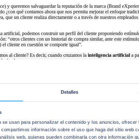
e) y queremos salvaguardar la reputación de la marca (Brand eXperience
ntado ¿con qué contamos ahora que nos permita mejorar el enfoque tradic
, que un cliente realiza directamente o a través de nuestros empleados (
.
ia artificial, podemos construir un perfil del cliente proponiendo estímu
ón: “otros clientes con un historial de compra similar, ante este estímu
el cliente en cuestión se comporte igual”.
amos al cliente? Es decir, cuando cruzamos la
inteligencia artificial
a pa
o ha hecho.
predictivo por el perfilado que tenemos, el propio cliente nos propor
te podría ser más o menos fiel por el importe de los pedidos, su frecuenc
ervicio o una marca de forma general. Ahora, somos capaces de aunar la
Detalles
rtega y Gasset porque tenemos el cliente y su circunstancia. Volviendo 
o él u otros), y subjetivo (qué esperaba); la
toma de decisión
sobre cóm
aria reunión que referíamos) pero con conocimiento de causa, porque en
s
a experiencia y cómo lo gestionamos? ¿qué 
b se usan para personalizar el contenido y los anuncios, ofrecer
s, compartimos información sobre el uso que haga del sitio web 
ue nos comparte su experiencia o su intención, no podemos emplear un e
 análisis web, quienes pueden combinarla con otra información q