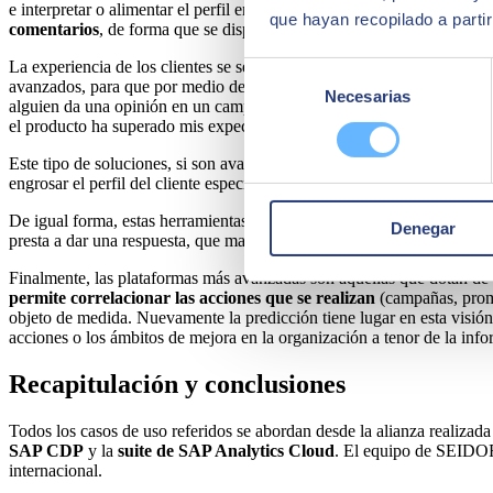
e interpretar o alimentar el perfil en nuestro sistema. Nuevamente, se 
que hayan recopilado a parti
comentarios
, de forma que se disparen automáticamente las acciones
La experiencia de los clientes se seguirá recabando vía encuestas y fo
Selección
avanzados, para que por medio de análisis de sentimiento se puedan id
Necesarias
de
alguien da una opinión en un campo de texto libre, seguramente incluir
consentimiento
el producto ha superado mis expectativas (ámbito producto y experienc
Este tipo de soluciones, si son avanzadas, deberán incorporar el prop
engrosar el perfil del cliente específico.
De igual forma, estas herramientas deben velar por la experiencia que 
Denegar
presta a dar una respuesta, que maximicemos su reporte en la misma e
Finalmente, las plataformas más avanzadas son aquellas que dotan de c
permite correlacionar las acciones que se realizan
(campañas, promo
objeto de medida. Nuevamente la predicción tiene lugar en esta visión 
acciones o los ámbitos de mejora en la organización a tenor de la info
Recapitulación y conclusiones
Todos los casos de uso referidos se abordan desde la alianza realiz
SAP CDP
y la
suite de
SAP Analytics Cloud
. El equipo de SEIDOR 
internacional.