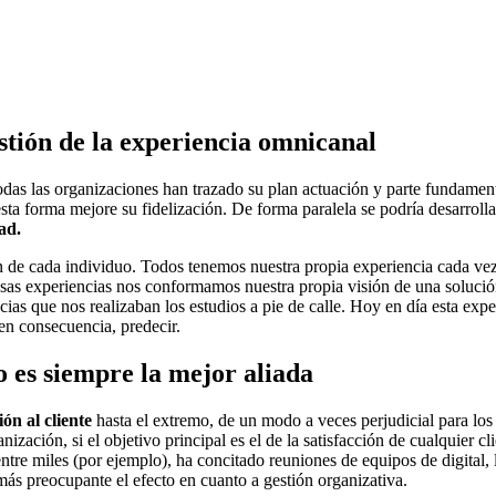
estión de la experiencia omnicanal
todas las organizaciones han trazado su plan actuación y parte fundament
 esta forma mejore su fidelización. De forma paralela se podría desarroll
ad.
n de cada individuo. Todos tenemos nuestra propia experiencia cada ve
sas experiencias nos conformamos nuestra propia visión de una solució
as que nos realizaban los estudios a pie de calle. Hoy en día esta expe
en consecuencia, predecir.
o es siempre la mejor aliada
ión al cliente
hasta el extremo, de un modo a veces perjudicial para los 
nización, si el objetivo principal es el de la satisfacción de cualquier 
tre miles (por ejemplo), ha concitado reuniones de equipos de digital, lo
más preocupante el efecto en cuanto a gestión organizativa.