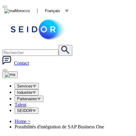
Morocco
Français
Contact
Services
Industrie
Partenaires
Talent
SEIDOR
Home
>
Possibilités d'intégration de SAP Business One