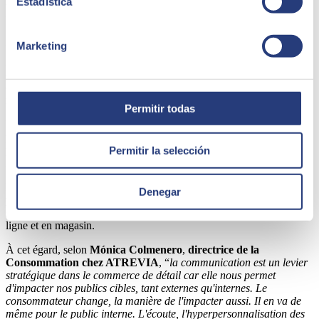
Estadística
numériques
Marketing
Un autre point fort de l'étude est la
réduction de 13 % de
l'utilisation de plateformes numériques tierces par les
détaillants
. Cette baisse reflète une stratégie visant à reprendre le
contrôle total de l'expérience client, en évitant l'intermédiation des
marketplaces.
Permitir todas
En se concentrant sur leurs propres canaux, les détaillants
parviennent à offrir une expérience de marque plus cohérente et
personnalisée, des aspects essentiels dans un environnement où
Permitir la selección
l'hyperpersonnalisation est cruciale pour satisfaire le consommateur.
De plus, ces commerces investissent dans le
renforcement de leurs
Denegar
propres sites web et applications mobiles
, en impulsant une
stratégie omnicanal qui intègre de manière fluide l'expérience en
ligne et en magasin.
À cet égard, selon
Mónica Colmenero
,
directrice de la
Consommation chez ATREVIA
, “
la communication est un levier
stratégique dans le commerce de détail car elle nous permet
d'impacter nos publics cibles, tant externes qu'internes. Le
consommateur change, la manière de l'impacter aussi. Il en va de
même pour le public interne. L'écoute, l'hyperpersonnalisation des