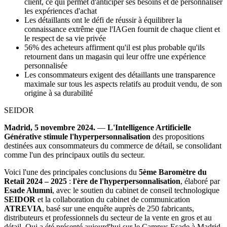
client, ce qui permet d'anticiper ses besoins et de personnaliser
les expériences d'achat
Les détaillants ont le défi de réussir à équilibrer la
connaissance extrême que l'IAGen fournit de chaque client et
le respect de sa vie privée
56% des acheteurs affirment qu'il est plus probable qu'ils
retournent dans un magasin qui leur offre une expérience
personnalisée
Les consommateurs exigent des détaillants une transparence
maximale sur tous les aspects relatifs au produit vendu, de son
origine à sa durabilité
SEIDOR
Madrid, 5 novembre 2024.
―
L'Intelligence Artificielle
Générative stimule l'hyperpersonnalisation
des propositions
destinées aux consommateurs du commerce de détail, se consolidant
comme l'un des principaux outils du secteur.
Voici l'une des principales conclusions du
5ème Baromètre du
Retail 2024 – 2025
:
l'ère de l'hyperpersonnalisation
, élaboré par
Esade Alumni
, avec le soutien du cabinet de conseil technologique
SEIDOR
et la collaboration du cabinet de communication
ATREVIA
, basé sur une enquête auprès de 250 fabricants,
distributeurs et professionnels du secteur de la vente en gros et au
détail. Qui a été présenté aujourd'hui sur le Campus Esade à Madrid.