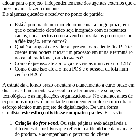
adotar para o projeto, independentemente dos agentes externos que a
pressionam a fazer a mudança.
Eis algumas questões a resolver no ponto de partida:
Está à procura de um modelo omnicanal a longo prazo, em
que o comércio eletrónico seja integrado com os restantes
canais, em aspectos como a venda cruzada, as promoções ou
a fidelização, entre outros?
Qual é a proposta de valor a apresentar ao cliente final? Este
cliente final poderá iniciar um processo em linha e terminá-lo
no canal tradicional, ou vice-versa?
Como é que isso afeta a força de vendas num cenário B2B?
Como é que isso afeta o meu POS e o pessoal da loja num
cenário B2C?
A estratégia a longo prazo orientará o planeamento a curto prazo em
duas áreas fundamentais: a escolha de ferramentas e soluções
tecnológicas e as implicações organizacionais. No entanto, antes de
explorar as opções, é importante compreender onde se concentra o
esforço técnico num projeto de digitalização. De uma forma
simplista,
este esforço divide-se em quatro partes
. Estas são
Criação do
front-end
. Ou seja, páginas
web
adaptáveis a
diferentes dispositivos que reflectem a identidade da marca e
do produto, e acompanham o percurso do cliente.