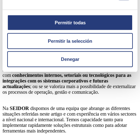
ao MVP, pois permite que a solução final seja afinada enquanto está
a ser testada, neste caso internamente em cada entrega (sprint). Ao
mesmo tempo, facilita a compreensão dos processos, as implicações
para as equipas internas e proporciona formação nas fases iniciais do
Permitir todas
projeto.
Permitir la selección
SEIDOR
, um parceiro fiável para o seu negócio
É importante notar que a tecnologia influencia a escolha do parceiro
Denegar
tecnológico e do implementador. A decisão sobre a estratégia e a
solução final a adotar determina se se opta por um implementador
com
conhecimentos internos, setoriais ou tecnológicos para as
integrações com os sistemas corporativos e futuras
actualizações
; ou se se valoriza mais a possibilidade de externalizar
os processos de operação, gestão e comunicação.
Na
SEIDOR
dispomos de uma equipa que abrange as diferentes
situações referidas neste artigo e com experiência em vários sectores
a nível nacional e internacional. Temos capacidade tanto para
implementar rapidamente soluções estruturais como para adotar
ferramentas mais independentes.