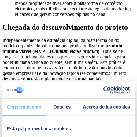
menos propriedade tiver sobre a plataforma de comércio
eletrónico, mais difícil será executar estratégias de marketing
eficazes que gerem conversões rápidas no canal.
Chegada do desenvolvimento do projeto
Independentemente da estratégia digital, da plataforma ou do
modelo organizacional, é uma boa prática utilizar um
produto
mínimo viável (MVP -
Minimum viable product
)
. Trata-se de
lançar as funcionalidades e os processos que são essenciais para
poder iniciar a venda ao cliente, sem ir mais além. Esta prática é
comum nas abordagens
lean
(custo mínimo, valor máximo) da
gestão empresarial e da inovação rápida (se cometermos um erro,
devemos cometê-lo rapidamente e de forma barata).
Mesmo em projetos de longo prazo, é útil
lançar o produto mais
cedo
, geralmente três a seis meses após o início. Algumas empresas
hesitam em fazê-lo porque querem a solução mais completa para os
clientes, mas isso atrasa muitas vezes a verdadeira apreciação dos
Consentimiento
Detalles
Acerca de las cookies
clientes ou dos empregados. As soluções que esperam muito tempo
raramente satisfazem as expetativas dos clientes devido à constante
evolução das expetativas nas plataformas de comércio eletrónico.
Esta página web usa cookies
No que diz respeito ao desenvolvimento de projetos, planear com