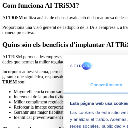
Com funciona AI TRiSM?
AI
TRiSM
utilitza anàlisi de riscos i avaluació de la maduresa de le
Proporciona una visió general de l'adopció de la IA a l'empresa i, a tra
manera proactiva.
Quins són els beneficis d'implantar AI T
AI TRiSM permet a les empreses aplicar una intel·ligència artificial mé
dades que permet la millor regulació possible de la solució d'IA.
Incorporar aquest sistema, permet complir amb les regulacions i estànda
garantir que sigui ètica, responsable i justa. I a més, es converteix en 
TRiSM
són:
Consentimiento
Mayor eficiencia empresarial
Increment de la productivitat dels processos empresarials
Millor compliment regulador i de seguretat
Esta página web usa cookie
Reforçar la imatge corporativa
Garantir una major fiabilitat de la informació
Las cookies de este sitio we
Identificar preventivament riscos i/o possibles bretxes de segure
y analizar el tráfico. Ademá
redes sociales, publicidad y