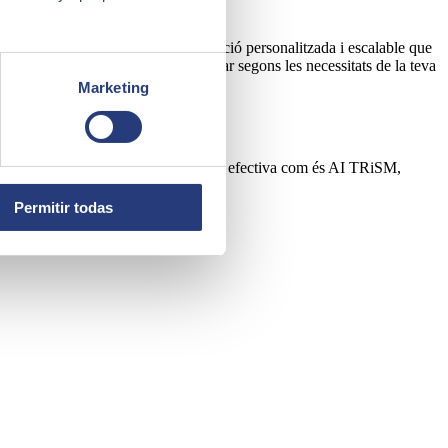
 l'empresa per proporcionar una solució personalitzada i escalable que
activa. AI TRiSM es pot personalitzar segons les necessitats de la teva
Marketing
ri una solució de gestió de riscos d'IA efectiva com és AI TRiSM,
Permitir todas