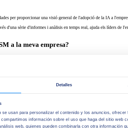
s dades per proporcionar una visió general de l'adopció de la IA a l'empre
vés d'una sèrie d'informes i anàlisis en temps real, ajuda els líders de l
RiSM a la meva empresa?
s rigorosa, ja que és una solució que aconsegueix fer una interpretació d
rds de transparència, seguretat i privacitat de la pròpia empresa i dels 
un suport per complir els seus objectius amb millors resultats i obtenir una
Detalles
s
b se usan para personalizar el contenido y los anuncios, ofrecer
tat
s, compartimos información sobre el uso que haga del sitio web 
 análisis web, quienes pueden combinarla con otra información q