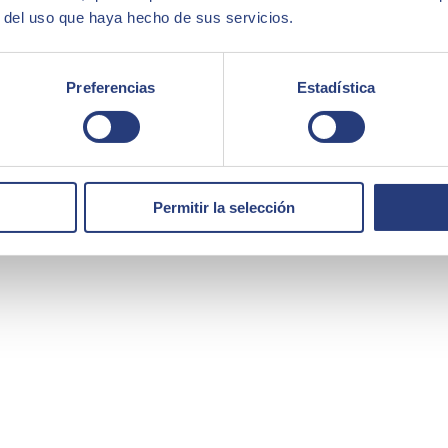
presa?
r del uso que haya hecho de sus servicios.
le i escalable
. És un model que s'integra amb els sistemes existents de
presa de decisions informada en quant a gestió dels riscos de manera pro
Preferencias
Estadística
ita AI TRiSM?
i adoptant la intel·ligència artificial, és important que també incorpo
s i estàndards de seguretat.
Permitir la selección