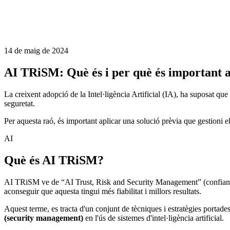
14 de maig de 2024
AI TRiSM: Què és i per què és important a
La creixent adopció de la Intel·ligència Artificial (IA), ha suposat qu
seguretat.
Per aquesta raó, és important aplicar una solució prèvia que gestioni e
AI
Què és AI TRiSM?
AI TRiSM ve de “AI Trust, Risk and Security Management” (confiança, ri
aconseguir que aquesta tingui més fiabilitat i millors resultats.
Aquest terme, es tracta d'un conjunt de tècniques i estratègies portade
(security management)
en l'ús de sistemes d'intel·ligència artificial.