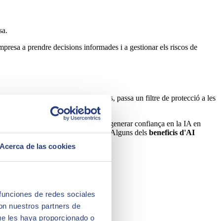
sa.
'empresa a prendre decisions informades i a gestionar els riscos de
e les dades. Dit amb altres paraules, passa un filtre de protecció a les
seus clients. Ajuda a les empreses a generar confiança en la IA en
 intel·ligència artificial de qualitat. Alguns dels
beneficis d'AI
Acerca de las cookies
 funciones de redes sociales
con nuestros partners de
ue les haya proporcionado o