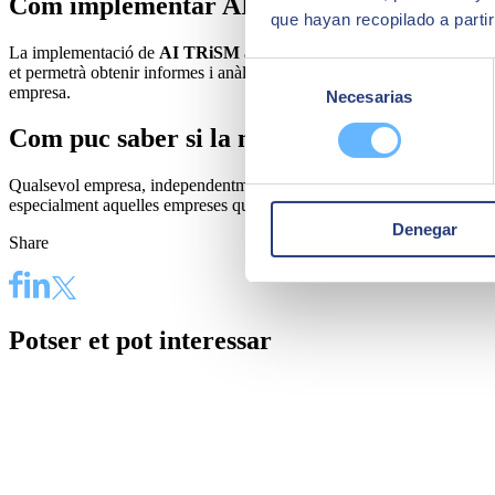
Com implementar AI TRiSM a la meva em
que hayan recopilado a parti
La implementació de
AI TRiSM
a la teva empresa
és un procés simp
Selección
et permetrà obtenir informes i anàlisis en temps real per a una millor 
empresa.
Necesarias
de
consentimiento
Com puc saber si la meva empresa necess
Qualsevol empresa, independentment de la seva mida i sector que estigu
especialment aquelles empreses que necessiten complir amb regulacion
Denegar
Share
Potser et pot interessar