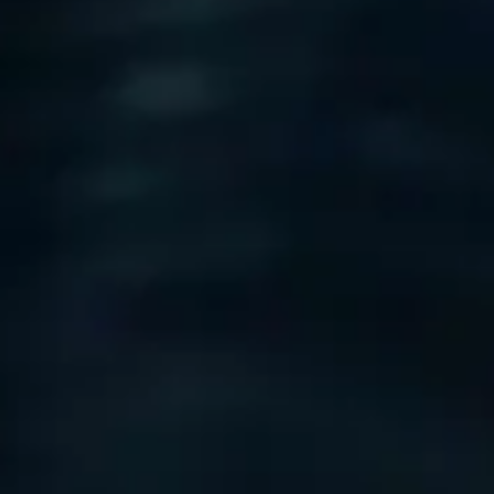
, vilket frigör oöverträffat värde och säkerställer operativ kontinuit
, vilket frigör oöverträffat värde och säkerställer operativ kontinuit
cesser, på vilken enhet som helst och var som helst. Från bekvämlighete
uten uppkoppling och optimal prestanda.
 kan vara
var som helst i världen.