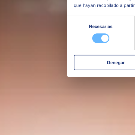
que hayan recopilado a parti
Selección
Necesarias
de
consentimiento
Denegar