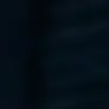
Sweden
Swedish
Kontakt
771 54 55 56
Tjänster
Branscher