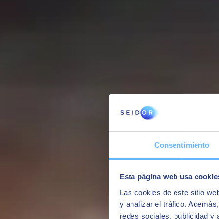
Consentimiento
Esta página web usa cookie
IoT
Las cookies de este sitio we
Lösningar som möjliggör att täcka hela omfattningen av IoT-lösningar, I
y analizar el tráfico. Ademá
inriktning som definierats av organisationen
redes sociales, publicidad y