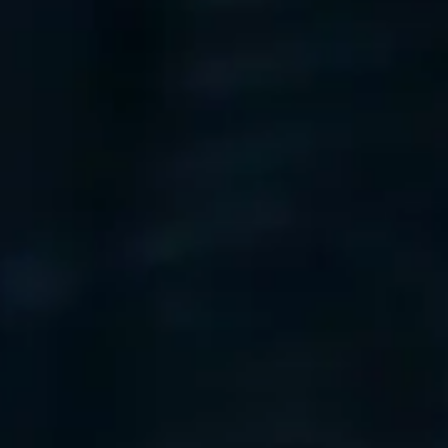
Partners
Karriär
SEIDOR
Home
>
Edge Technologies
Edge Technologies
Med SEIDORs EDGE-teknologi flödar data fritt mellan heterogena system
Edge Technologies
Med SEIDORs EDGE-teknologi flödar data fritt mellan heterogena system
EDGE representerar den teknologiska framkanten som driver realtidspro
hiss eller en varuautomat, är EDGE lösningen som säkerställer oavbr
AFFÄRSUTMANINGAR
Vi har inte längre allt under ett tak, eller i filialer. Produktionsplatsen
Kontoren försvinner