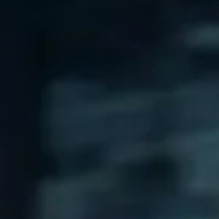
Säkerställ
flexibilitet och omedelbarhet
för att svara på och anpassa a
Nya enheter
Fler och fler tjänster och data finns i ett offentligt moln.
Slutet på datacenter-eran.
En bil, en hiss, en kran. Nästan vilken fysisk tillgång som helst kan v
Allt är en enhet
Fler typer av nätverk, mer bandbredd, mindre latens och kraftfullare 
Popularisering av IoT
Företag genererar mer data och driver fler affärsprocesser och operat
Mer aktivitet utomhus
Våra Edge Technologies-lösningar