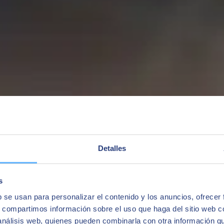
Detalles
s
b se usan para personalizar el contenido y los anuncios, ofrecer
nternet of Things, från början till slut, och tillhandahåller en enda kon
s, compartimos información sobre el uso que haga del sitio web 
 análisis web, quienes pueden combinarla con otra información q