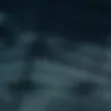
nvändartjänster till en miljö av ständig förändring och accelererad talan
ara en
ny företagsprogramvaruhårdvara
.
elektronik möjliggör
anslutning av nästan vad som helst.
ioner
utanför den traditionella kontrollerade perimetern
.