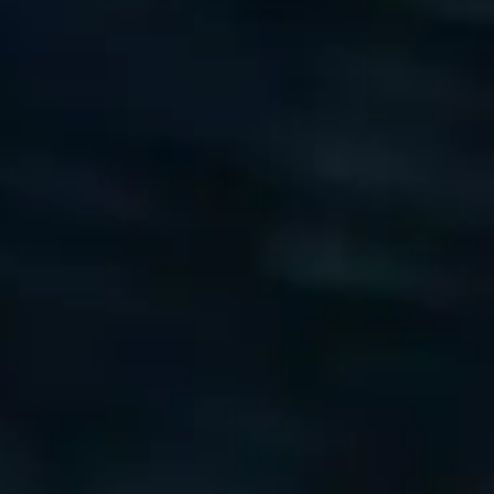
et även i de mest utmanande miljöerna. ​
et även i de mest utmanande miljöerna. ​
n av en mobiltelefon till komplexiteten av ett system integrerat i en