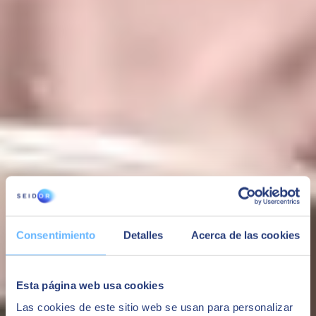
Application Lifecycle
Vi täcker alla faser av applikationens livscykel, från utveckling till
modernisering, hantering och underhåll, och skapar omfattande
lösningar som underlättar din hantering, kopplar dina
informationsflöden och effektiviserar dina processer. ​
Underlätta intern kommunikation och
samarbete
Att bli mer produktiv och omvandla företagets processer,
arbetsflöden och preferenser till enklare och mer transparenta
uppgifter, för att tillföra värde till företaget med anpassade lösningar
och utvecklingar.
Consentimiento
Detalles
Acerca de las cookies
Esta página web usa cookies
Las cookies de este sitio web se usan para personalizar