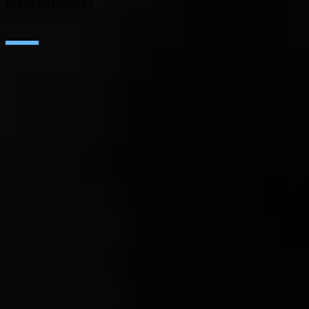
MAIN PARTNERS
SAP
Microsoft
IBM
Adobe
Salesforce
AWS
Google Cloud
Cisco
CONTACT
WORK AT SEIDOR
Legal Notice and Privacy Policy
Cookie Policy
Ethics Channel
© SEIDOR
2026
Sweden
Swedish