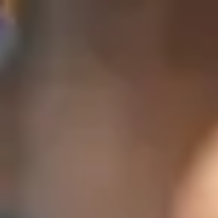
Sweden
Swedish
Kontakt
771 54 55 56
Tjänster
Branscher
Partners
Karriär
SEIDOR
Home
>