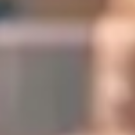
Digitala lösningar
Digitala lösningar
Lösningar för omfattande affärshantering. Optimera interna
processer och verksamheter, och fatta beslut med hjälp av verktyg
för datainsamling och utnyttjande.​
Digitala lösningar
Lösningar för omfattande affärshantering. Optimera interna
processer och verksamheter, och fatta beslut med hjälp av verktyg
för datainsamling och utnyttjande.​
På SEIDOR förstår vi att effektiv och ändamålsenlig företagsledning
är avgörande för framgång. Därför erbjuder vi omfattande lösningar
utformade för att optimera alla aspekter av företaget.
Vi är engagerade i kontinuerlig förbättring av interna processer och
verksamheter, och säkerställer att varje beslut som fattas stöds av
korrekt data och djupgående analys.
SICPA | SAP S/4HANA
Framgångshistoria