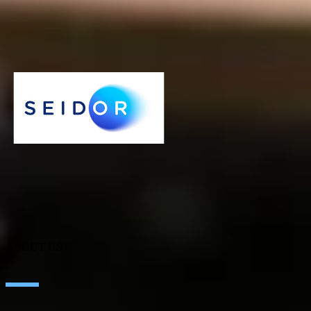
centralisera och optimera resursdimensionering och
samtalsprognoser. Vi förvandlade manuella processer till nästan
realtidsoperationer för en mer effektiv nödförvaltning.
KATT112
AI
ABOUT US