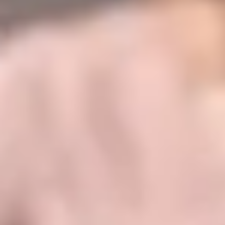
SICPA är marknadsledande inom säkerhetsbläck och den främsta
leverantören av autentisering, identifiering, spårbarhet och lösningar
för leveranskedjan.
Detta "Steg till S/4HANA" av SICPA innebar teknisk och
organisatorisk komplexitet, samt en arbetsbelastning i prestanda.
SEIDOR:s tekniska utmaning var att utveckla en Brownfield
S/4HANA med receptutveckling, grupprapporter, SAC och
implementering av Integration Suite.
Se framgångshistoria
Intern användarupplevelse
Vi tillhandahåller företagsverktyg för intern talanghantering, vilket är
en viktig punkt för att förbättra samordningen bland anställda.​
Digitalisering och processoptimering
Förenkla och automatisera operativa processer, minska fel och öka
produktiviteten. Den anpassar sig till ditt företags specifika behov
och erbjuder en flexibel och skalbar plattform som växer med
företaget.