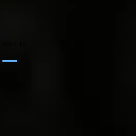
About SEIDOR
News
Blog
Our branches
Talent
Awards
SERVICES
Artificial Intelligence
Edge Technologies
Customer experience
Employee Experience
ERP Ecosystem
Cloud
Application transformation
Connectivity
Cybersecurity
SEIDOR Products