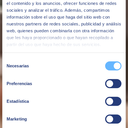
el contenido y los anuncios, ofrecer funciones de redes
sociales y analizar el tráfico. Además, compartimos
información sobre el uso que haga del sitio web con
nuestros partners de redes sociales, publicidad y análisis
web, quienes pueden combinarla con otra información
que les haya proporcionado o que hayan recopilado a
partir del uso que haya hecho de sus servicios.
Transformation av finanser med ett ERP
Selección
Upptäck hur ett ERP kan förändra ditt företags ekonomi
Necesarias
de
Se mer
consentimiento
Preferencias
Estadística
Management Consulting
Marketing
Ge ditt team och din organisation nya färdigheter, verktyg och agila
modeller som förbättrar deras talang. Säkerställ effektiv